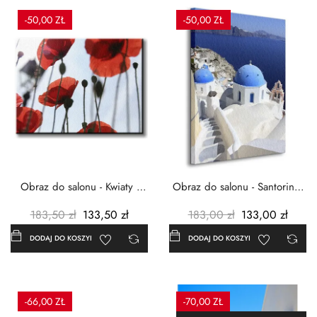
-50,00 ZŁ
-50,00 ZŁ
Obraz do salonu - Kwiaty -
Obraz do salonu - Santorini -
Czerwone maki -...
Grecja Cykady -...
183,50 zł
133,50 zł
183,00 zł
133,00 zł
DODAJ DO KOSZYKA
DODAJ DO KOSZYKA
-66,00 ZŁ
-70,00 ZŁ