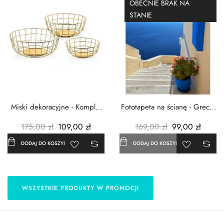
OBECNIE BRAK NA
STANIE
Miski dekoracyjne - Komplet
Fototapeta na ścianę - Grecja
3szt. - Metalowe -...
- 183x254 cm
175,00 zł
109,00 zł
169,00 zł
99,00 zł
DODAJ DO KOSZYKA
DODAJ DO KOSZYKA
WSZYSTKIE PRODUKTY W PROMOCJI