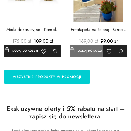
Miski dekoracyjne - Komplet
Fototapeta na ścianę - Grecja
3szt. - Metalowe -...
- 183x254 cm
175,00 zł
109,00 zł
169,00 zł
99,00 zł
DODAJ DO KOSZYKA
DODAJ DO KOSZYKA
WSZYSTKIE PRODUKTY W PROMOCJI
Ekskluzywne oferty i 5% rabatu na start –
zapisz się do newslettera!
Bądź pierwszą osobą, która otrzyma najświeższe informacje o