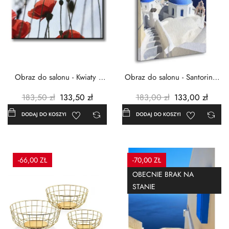
Obraz do salonu - Kwiaty -
Obraz do salonu - Santorini -
Czerwone maki -...
Grecja Cykady -...
183,50 zł
133,50 zł
183,00 zł
133,00 zł
DODAJ DO KOSZYKA
DODAJ DO KOSZYKA
-66,00 ZŁ
-70,00 ZŁ
OBECNIE BRAK NA
STANIE