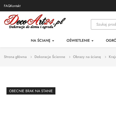
FAQ
Kontakt
NA ŚCIANĘ
OŚWIETLENIE
OGR
Strona główna
Dekoracje Ścienne
Obrazy na ścianę
Kraj
OBECNIE BRAK NA STANIE