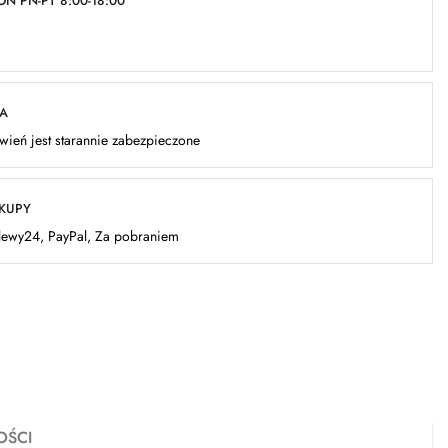
N PN-PT 8:00-18:00
KA
ień jest starannie zabezpieczone
AKUPY
elewy24, PayPal, Za pobraniem
OŚCI