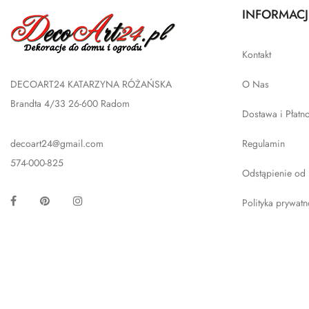
INFORMACJ
Kontakt
DECOART24 KATARZYNA RÓŻAŃSKA
O Nas
Brandta 4/33 26-600 Radom
Dostawa i Płatn
decoart24@gmail.com
Regulamin
574-000-825
Odstąpienie od
Facebook
Pinterest
Instagram
Polityka prywatn