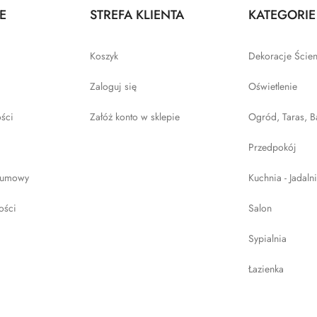
E
STREFA KLIENTA
KATEGORIE
Koszyk
Dekoracje Ście
Zaloguj się
Oświetlenie
ości
Załóż konto w sklepie
Ogród, Taras, B
Przedpokój
 umowy
Kuchnia - Jadaln
ości
Salon
Sypialnia
Łazienka