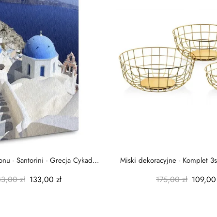
nu - Santorini - Grecja Cykady
Miski dekoracyjne - Komplet 3s
-...
-...
83,00 zł
133,00 zł
175,00 zł
109,00 