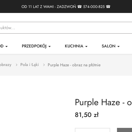
OD 11 LAT Z WAMI - ZADZWOŃ ☎
574-000-825
☎
ÓD
PRZEDPOKÓJ
KUCHNIA
SALON
obrazy
Pola i Łąki
Purple Haze - obraz na płótnie
Purple Haze - o
81,50 zł