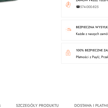
ZAMÓW PRZEZ TELEFO
☎
574-000-825
BEZPIECZNA WYSYŁ
Każde z naszych zamów
100% BEZPIECZNE Z
Płatności z PayU, Prz
S
SZCZEGÓŁY PRODUKTU
DOSTAWA I PŁATN