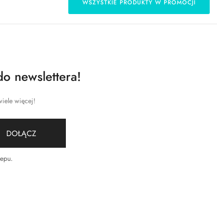
WSZYSTKIE PRODUKTY W PROMOCJI
do newslettera!
iele więcej!
DOŁĄCZ
lepu
.