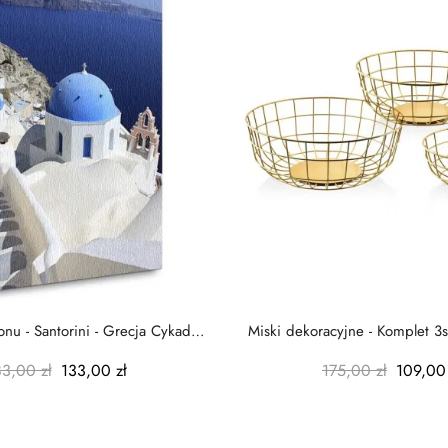
nu - Santorini - Grecja Cykady
Miski dekoracyjne - Komplet 3s
-...
-...
83,00 zł
133,00 zł
175,00 zł
109,00 