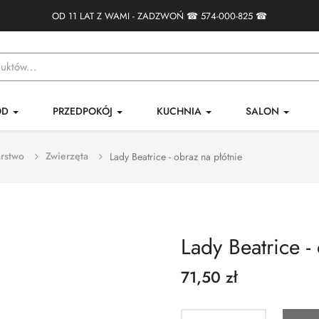
OD 11 LAT Z WAMI - ZADZWOŃ ☎
574-000-825
☎
ÓD
PRZEDPOKÓJ
KUCHNIA
SALON
rstwo
Zwierzęta
Lady Beatrice - obraz na płótnie
Lady Beatrice -
71,50 zł