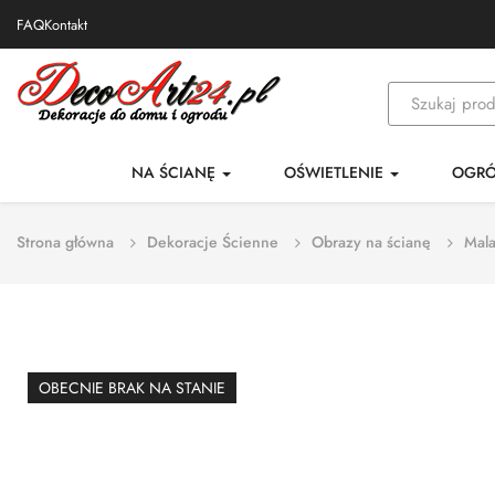
FAQ
Kontakt
NA ŚCIANĘ
OŚWIETLENIE
OGR
Strona główna
Dekoracje Ścienne
Obrazy na ścianę
Mala
OBECNIE BRAK NA STANIE