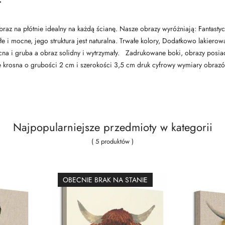
braz na płótnie idealny na każdą ścianę. Nasze obrazy wyróżniają: Fantasty
łe i mocne, jego struktura jest naturalna. Trwałe kolory, Dodatkowo lakier
cna i gruba a obraz solidny i wytrzymały. Zadrukowane boki, obrazy posi
 krosna o grubości 2 cm i szerokości 3,5 cm druk cyfrowy wymiary obra
Najpopularniejsze przedmioty w kategorii
( 5 produktów )
OBECNIE BRAK NA STANIE