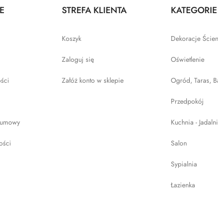
E
STREFA KLIENTA
KATEGORIE
Koszyk
Dekoracje Ście
Zaloguj się
Oświetlenie
ości
Załóż konto w sklepie
Ogród, Taras, B
Przedpokój
 umowy
Kuchnia - Jadaln
ości
Salon
Sypialnia
Łazienka