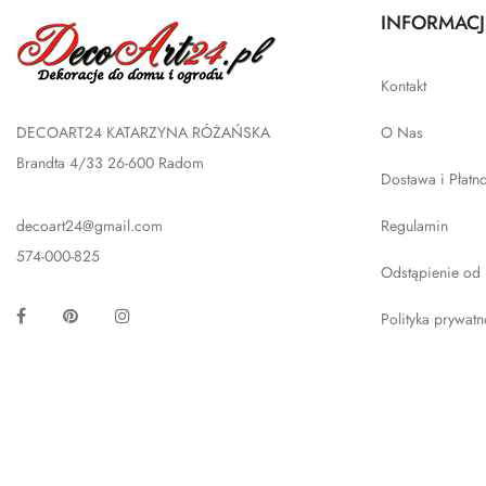
INFORMACJ
Kontakt
DECOART24 KATARZYNA RÓŻAŃSKA
O Nas
Brandta 4/33 26-600 Radom
Dostawa i Płatn
decoart24@gmail.com
Regulamin
574-000-825
Odstąpienie od
Facebook
Pinterest
Instagram
Polityka prywatn