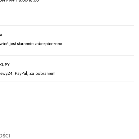
N PN-PT 8:00-18:00
KA
ień jest starannie zabezpieczone
AKUPY
elewy24, PayPal, Za pobraniem
OŚCI