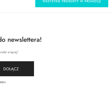
WSZYSTKIE PRODUKTY W PROMOCJI
do newslettera!
iele więcej!
DOŁĄCZ
lepu
.