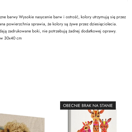
czne barwy Wysokie nasycenie barw i ostrość, kolory utrzymują się przez
owana powierzchnia sprawia, że kolory są żywe przez dziesięciolecia.
adają zadrukowane boki, nie potrzebują żadnej dodatkowej oprawy.
zów 30x40 cm
OBECNIE BRAK NA STANIE