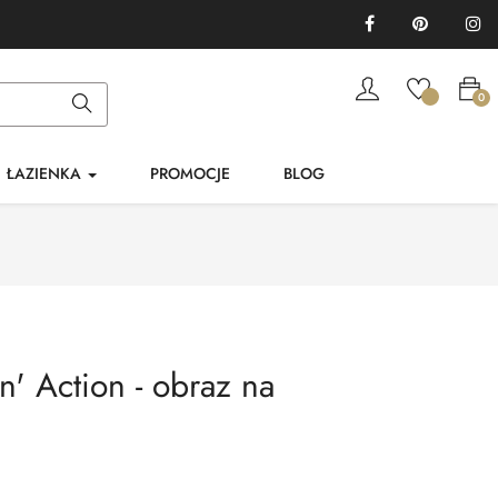
Facebook
Pinterest
In
0
ŁAZIENKA
PROMOCJE
BLOG
in' Action - obraz na