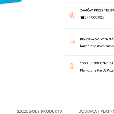
ZAMÓW PRZEZ TELEFO
☎
574-000-825
BEZPIECZNA WYSYŁ
Każde z naszych zamów
100% BEZPIECZNE Z
Płatności z PayU, Prz
S
SZCZEGÓŁY PRODUKTU
DOSTAWA I PŁATN