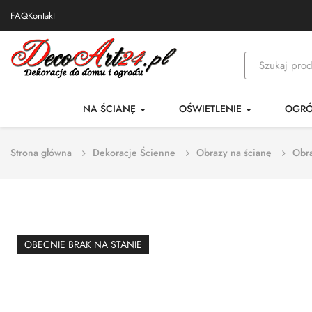
FAQ
Kontakt
NA ŚCIANĘ
OŚWIETLENIE
OGR
Strona główna
Dekoracje Ścienne
Obrazy na ścianę
Obra
OBECNIE BRAK NA STANIE