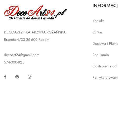
INFORMACJ
Kontakt
DECOART24 KATARZYNA RÓŻAŃSKA
O Nas
Brandta 4/33 26-600 Radom
Dostawa i Płatn
decoart24@gmail.com
Regulamin
574-000-825
Odstąpienie od
Facebook
Pinterest
Instagram
Polityka prywatn