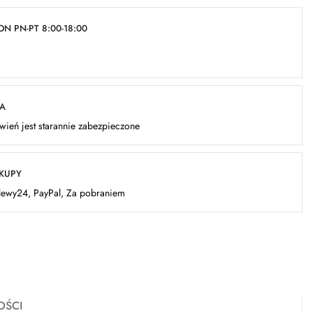
N PN-PT 8:00-18:00
KA
ień jest starannie zabezpieczone
AKUPY
elewy24, PayPal, Za pobraniem
OŚCI