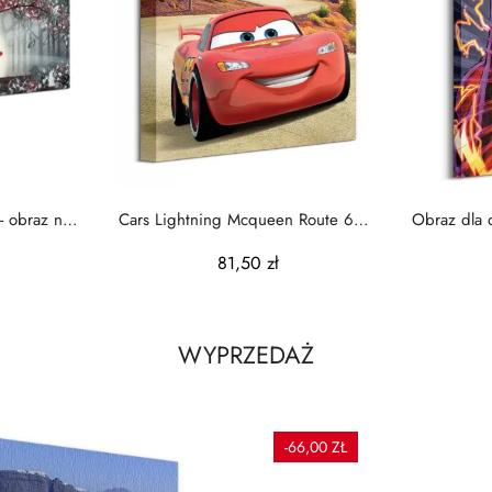
- obraz na
Cars Lightning Mcqueen Route 66 -
Obraz dla d
obraz na płótnie
81,50 zł
WYPRZEDAŻ
-66,00 ZŁ