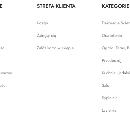
E
STREFA KLIENTA
KATEGORIE
Koszyk
Dekoracje Ście
Zaloguj się
Oświetlenie
ości
Załóż konto w sklepie
Ogród, Taras, B
Przedpokój
 umowy
Kuchnia - Jadaln
ości
Salon
Sypialnia
Łazienka