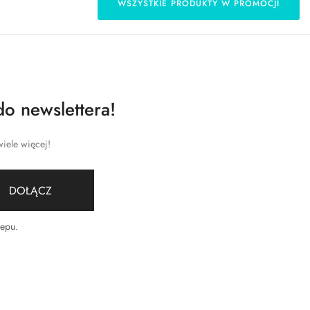
WSZYSTKIE PRODUKTY W PROMOCJI
do newslettera!
iele więcej!
DOŁĄCZ
lepu
.