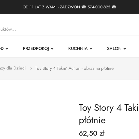
OD 11 LAT Z WAMI - ZADZWOŃ ☎
574-000-825
☎
ÓD
PRZEDPOKÓJ
KUCHNIA
SALON
zy dla Dzieci
Toy Story 4 Takin' Action - obraz na płótnie
Toy Story 4 Tak
płótnie
62,50 zł