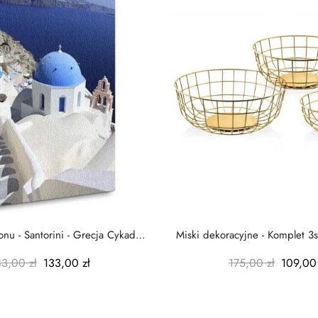
nu - Santorini - Grecja Cykady
Miski dekoracyjne - Komplet 3s
-...
-...
83,00 zł
133,00 zł
175,00 zł
109,00 