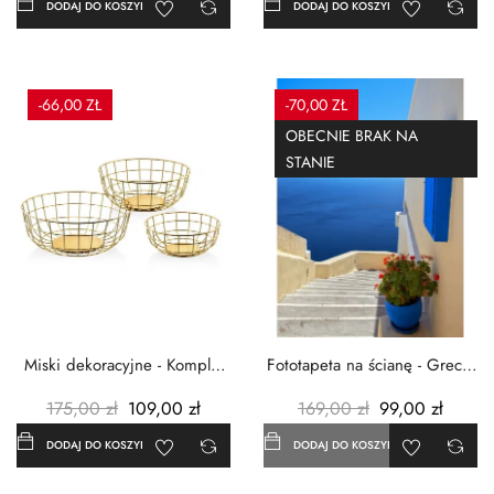
DODAJ DO KOSZYKA
DODAJ DO KOSZYKA
-66,00 ZŁ
-70,00 ZŁ
OBECNIE BRAK NA
STANIE
Miski dekoracyjne - Komplet
Fototapeta na ścianę - Grecja
3szt. - Metalowe -...
- 183x254 cm
175,00 zł
109,00 zł
169,00 zł
99,00 zł
DODAJ DO KOSZYKA
DODAJ DO KOSZYKA