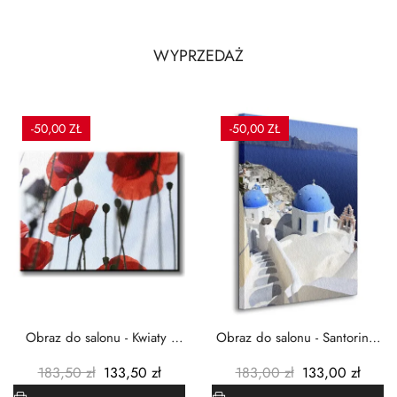
WYPRZEDAŻ
-50,00 ZŁ
-50,00 ZŁ
Obraz do salonu - Kwiaty -
Obraz do salonu - Santorini -
Czerwone maki -...
Grecja Cykady -...
183,50 zł
133,50 zł
183,00 zł
133,00 zł