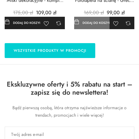
Miski dekoracyjne - Komplet
Fototapeta na ścianę - Grecja
3szt. - Metalowe -...
- 183x254 cm
175,00 zł
109,00 zł
169,00 zł
99,00 zł
DODAJ DO KOSZYKA
DODAJ DO KOSZYKA
WSZYSTKIE PRODUKTY W PROMOCJI
Ekskluzywne oferty i 5% rabatu na start –
zapisz się do newslettera!
Bądź pierwszą osobą, która otrzyma najświeższe informacje o
trendach, promocjach i wiele więcej!