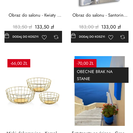
Obraz do salonu - Kwiaty -
Obraz do salonu - Santorini -
Czerwone maki -...
Grecja Cykady -...
183,50 zł
133,50 zł
183,00 zł
133,00 zł
DODAJ DO KOSZYKA
DODAJ DO KOSZYKA
-66,00 ZŁ
-70,00 ZŁ
OBECNIE BRAK NA
STANIE