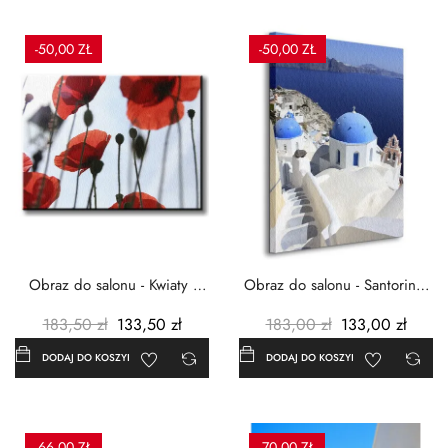
-50,00 ZŁ
-50,00 ZŁ
Obraz do salonu - Kwiaty -
Obraz do salonu - Santorini -
Czerwone maki -...
Grecja Cykady -...
183,50 zł
133,50 zł
183,00 zł
133,00 zł
DODAJ DO KOSZYKA
DODAJ DO KOSZYKA
-66,00 ZŁ
-70,00 ZŁ