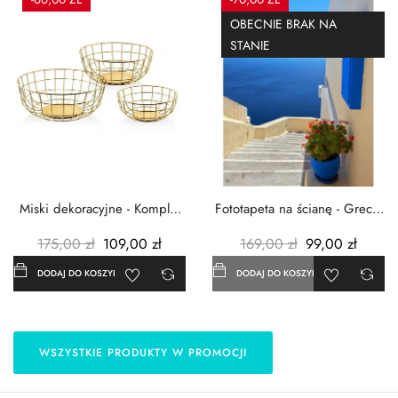
OBECNIE BRAK NA
STANIE
Miski dekoracyjne - Komplet
Fototapeta na ścianę - Grecja
3szt. - Metalowe -...
- 183x254 cm
175,00 zł
109,00 zł
169,00 zł
99,00 zł
DODAJ DO KOSZYKA
DODAJ DO KOSZYKA
WSZYSTKIE PRODUKTY W PROMOCJI