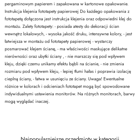
pergaminowym papierem i zapakowana w kartonowe opakowanie.
Instrukcja klejenia fototapety papierowej Do każdego opakowania z
fototapetą dołączona jest instrukcja klejenia oraz odpowiedni klej do
montażu. Zalety fototapety: - posiada atesty do dekoracji ścian
wewnątrz lokalowych, - wysoka jakość druku, intensywne kolory, - jest
łatwiejsza w montażu od fototapety papierowej - wystarczy
posmarować klejem ścianę, - ma właściwości maskujące delikatne
nierówności oraz ubytki ściany , - nie marszczy się pod wpływem
kleju, dzięki czemu unikamy efektu bąbli na ścianie, - nie zmienia
rozmiaru pod wpływem kleju, - lepiej tłumi hałas i poprawia izolację
cieplną ściany, - łatwa w usunięciu ze ściany. Uwaga! Ewentualne
różnice w kolorach i odcieniach fototapet mogą być spowodowane
indywidualnymi ustawienia monitorów. Na różnych monitorach, barwy
mogą wyglądać inaczej.
Najpopularniejsze przedmioty w kategorii