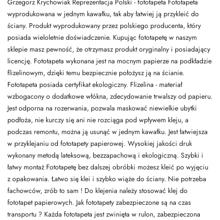
Grzegorz Krychowiak Reprezentacja Polski - fototapeta Fototapeta
wyprodukowana w jednym kawałku, tak aby łatwiej ją przykleić do
ściany. Produkt wyprodukowany przez polskiego producenta, który
posiada wieloletnie doświadczenie. Kupując fototapetę w naszym
sklepie masz pewność, że otrzymasz produkt oryginalny i posiadający
licencję. Fototapeta wykonana jest na mocnym papierze na podkładzie
flizelinowym, dzięki temu bezpiecznie położysz ją na ścianie.
Fototapeta posiada certyfikat ekologiczny. Flizelina - materiał
wzbogacony o dodatkowe włókna, zdecydowanie trwalszy od papieru.
Jest odporna na rozerwania, pozwala maskować niewielkie ubytki
podłoża, nie kurczy się ani nie rozciąga pod wpływem kleju, a
podczas remontu, można ją usunąć w jednym kawałku. Jest łatwiejsza
w przyklejaniu od fototapety papierowej. Wysokiej jakości druk
wykonany metodą lateksową, bezzapachową i ekologiczną. Szybki i
łatwy montaż Fototapetę bez dalszej obróbki możesz kleić po wyjęciu
z opakowania. Łatwo się klei i szybko wiąże do ściany. Nie potrzeba
fachowców, zrób to sam ! Do klejenia należy stosować klej do
fototapet papierowych. Jak fototapety zabezpieczone są na czas
transportu ? Każda fototapeta jest zwinięta w rulon, zabezpieczona