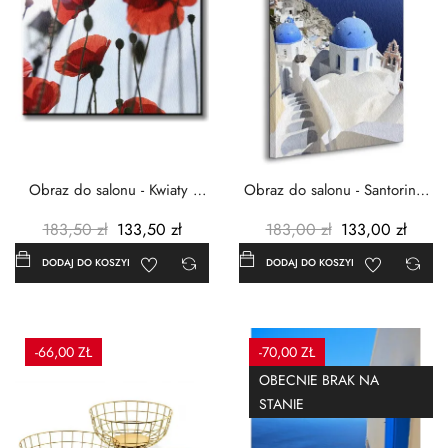
Obraz do salonu - Kwiaty -
Obraz do salonu - Santorini -
Czerwone maki -...
Grecja Cykady -...
183,50 zł
133,50 zł
183,00 zł
133,00 zł
DODAJ DO KOSZYKA
DODAJ DO KOSZYKA
-66,00 ZŁ
-70,00 ZŁ
OBECNIE BRAK NA
STANIE