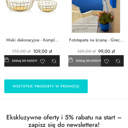
Miski dekoracyjne - Komplet
Fototapeta na ścianę - Grecja
3szt. - Metalowe -...
- 183x254 cm
175,00 zł
109,00 zł
169,00 zł
99,00 zł
DODAJ DO KOSZYKA
DODAJ DO KOSZYKA
WSZYSTKIE PRODUKTY W PROMOCJI
Ekskluzywne oferty i 5% rabatu na start –
zapisz się do newslettera!