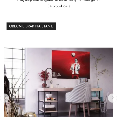
( 4 produktów )
OBECNIE BRAK NA STANIE
‹
›