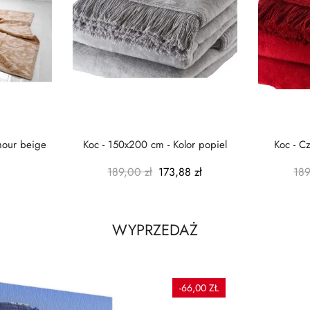
mour beige
Koc - 150x200 cm - Kolor popiel
Koc - C
189,00 zł
173,88 zł
189
WYPRZEDAŻ
-66,00 ZŁ