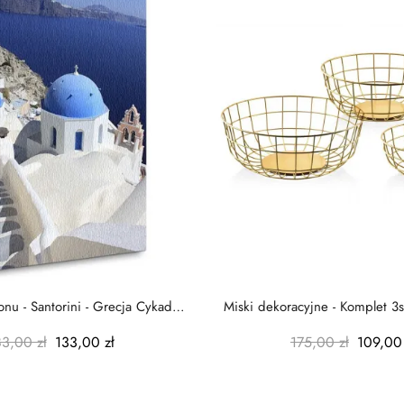
nu - Santorini - Grecja Cykady
Miski dekoracyjne - Komplet 3s
-...
-...
83,00 zł
133,00 zł
175,00 zł
109,00 