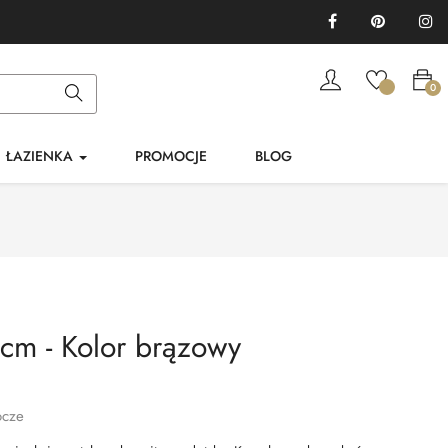
Facebook
Pinterest
In
0
ŁAZIENKA
PROMOCJE
BLOG
cm - Kolor brązowy
ocze