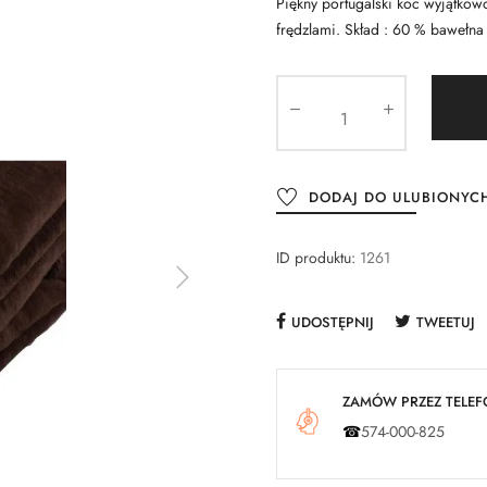
Piękny portugalski koc wyjątkow
frędzlami. Skład : 60 % bawełna
DODAJ DO ULUBIONYC
ID produktu:
1261
UDOSTĘPNIJ
TWEETUJ
ZAMÓW PRZEZ TELEFO
☎
574-000-825