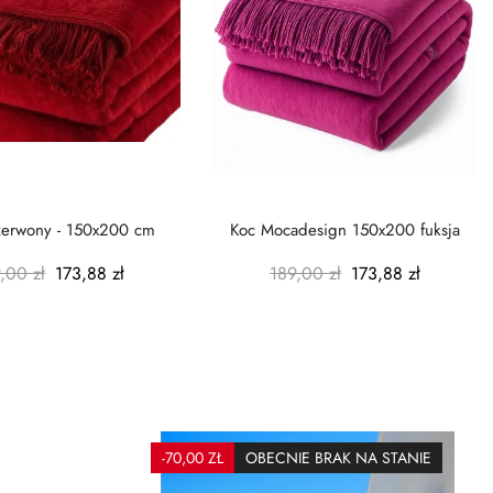
zerwony - 150x200 cm
Koc Mocadesign 150x200 fuksja
,00 zł
173,88 zł
189,00 zł
173,88 zł
-70,00 ZŁ
OBECNIE BRAK NA STANIE