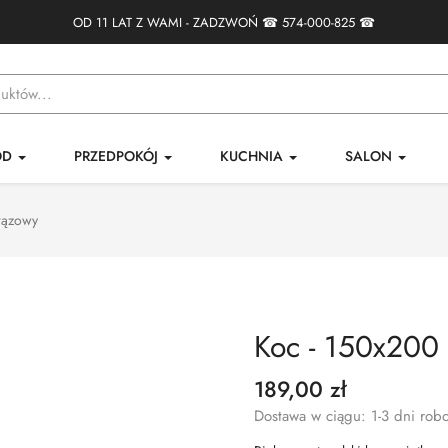
OD 11 LAT Z WAMI - ZADZWOŃ ☎
574-000-825
☎
ÓD
PRZEDPOKÓJ
KUCHNIA
SALON
rązowy
Koc - 150x200 
189,00 zł
Dostawa w ciągu: 1-3 dni rob