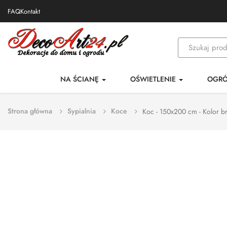
FAQ
Kontakt
NA ŚCIANĘ
OŚWIETLENIE
OGR
Strona główna
Sypialnia
Koce
Koc - 150x200 cm - Kolor b