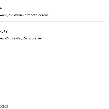
KA
ień jest starannie zabezpieczone
AKUPY
elewy24, PayPal, Za pobraniem
OŚCI