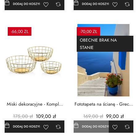
DODAJ DO KOSZYKA
DODAJ DO KOSZYKA
-66,00 ZŁ
-70,00 ZŁ
OBECNIE BRAK NA
STANIE
Miski dekoracyjne - Komplet
Fototapeta na ścianę - Grecja
3szt. - Metalowe -...
- 183x254 cm
175,00 zł
109,00 zł
169,00 zł
99,00 zł
DODAJ DO KOSZYKA
DODAJ DO KOSZYKA