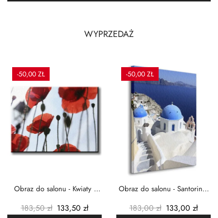
WYPRZEDAŻ
-50,00 ZŁ
-50,00 ZŁ
Obraz do salonu - Kwiaty -
Obraz do salonu - Santorini -
Czerwone maki -...
Grecja Cykady -...
183,50 zł
133,50 zł
183,00 zł
133,00 zł