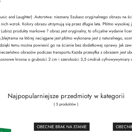
sic and Laughter) .Autorstwa: nieznany Szukasz oryginalnego obrazu na ści
nich wzrok. Kolory obrazu utrzymują się przez długie lata. Płótno wysoki
alna. Lubisz produkty markowe ? obraz jest oryginalny, to oficjalne wydanie 
blejtrama na której naciągane jest płótno wykonana jest z naturalnego, sosn
ięki temu można powiesić go na ścianie bez dodatkowej oprawy. Jak zawi
ieczeństwo obrazów podczas transportu.Każda przesyłka z obrazem jest ube
2sosnowe krosna o grubości 2 cm i szerokości 3,5 cmdruk cyfrowywymiary
Najpopularniejsze przedmioty w kategorii
( 5 produktów )
OBECNIE BRAK NA STANIE
OBECNIE