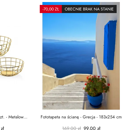
-70,00 ZŁ
OBECNIE BRAK NA STANIE
zt. - Metalowe
Fototapeta na ścianę - Grecja - 183x254 cm
zł
169,00 zł
99,00 zł