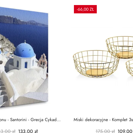
-66,00 ZŁ
nu - Santorini - Grecja Cykady
Miski dekoracyjne - Komplet 3s
-...
-...
83,00 zł
133,00 zł
175,00 zł
109,00 