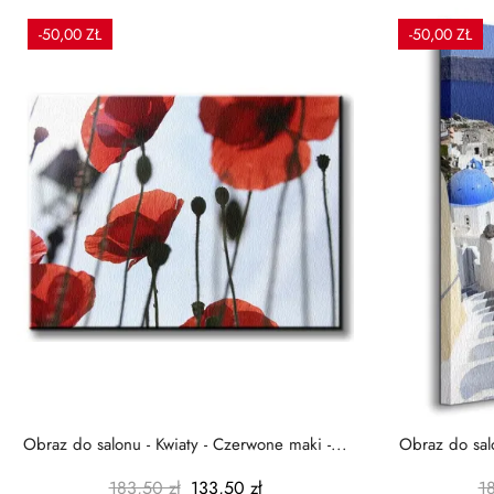
-50,00 ZŁ
-50,00 ZŁ
Obraz do salonu - Kwiaty - Czerwone maki -...
Obraz do salo
183,50 zł
133,50 zł
1