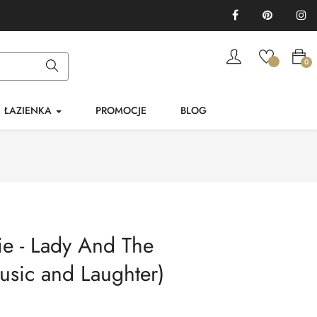
Facebook
Pinterest
In
0
ŁAZIENKA
PROMOCJE
BLOG
ie - Lady And The
usic and Laughter)