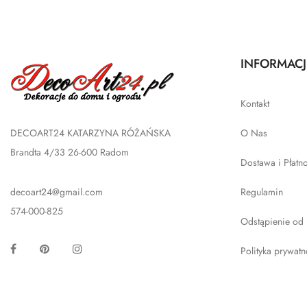
INFORMACJ
Kontakt
DECOART24 KATARZYNA RÓŻAŃSKA
O Nas
Brandta 4/33 26-600 Radom
Dostawa i Płatn
decoart24@gmail.com
Regulamin
574-000-825
Odstąpienie od
Facebook
Pinterest
Instagram
Polityka prywatn