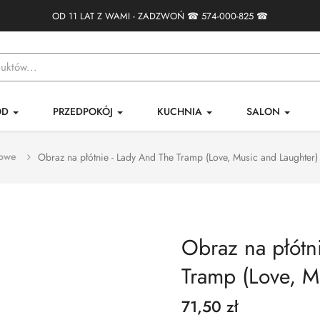
OD 11 LAT Z WAMI - ZADZWOŃ ☎
574-000-825
☎
ÓD
PRZEDPOKÓJ
KUCHNIA
SALON
mowe
Obraz na płótnie - Lady And The Tramp (Love, Music and Laughter)
Obraz na płótn
Tramp (Love, M
71,50 zł