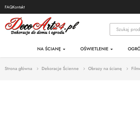
FAQ
Kontakt
NA ŚCIANĘ
OŚWIETLENIE
OGR
Strona główna
Dekoracje Ścienne
Obrazy na ścianę
Fil