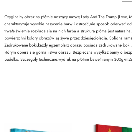
Oryginalny obraz na płótnie noszący nazwę Lady And The Tramp (Love, Mu
charakteryzuje wysokie nasycenie barw i ostrość,nie sposób oderwać od 
trwałe,świetnie rozkłada się na nich farba a struktura płótna jest natur
powierzchni kolory obrazów są żywe przez dziesięciolecia. Solidna rama,
Zadrukowane boki,każdy egzemplarz obrazu posiada zadrukowane boki,dz
którym opiera się górna listwa obrazu. Bezpieczna wysyłkaDbamy o bezp
pudełko. Szczegóły techniczne:wydruk na płótnie bawełnianym 300g/m