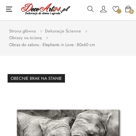
Toggle
☰
0
navigation
Strona główna
Dekoracje Ścienne
Obrazy na ścianę
Obraz do salonu - Elephants in Love - 80x60 cm
OBECNIE BRAK NA STANIE