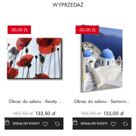
WYPRZEDAŻ
-50,00 ZŁ
-50,00 ZŁ
Obraz do salonu - Kwiaty -
Obraz do salonu - Santorini -
Czerwone maki -...
Grecja Cykady -...
183,50 zł
133,50 zł
183,00 zł
133,00 zł
DODAJ DO KOSZYKA
DODAJ DO KOSZYKA