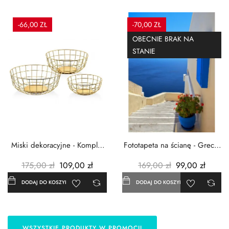
-66,00 ZŁ
-70,00 ZŁ
OBECNIE BRAK NA
STANIE
Miski dekoracyjne - Komplet
Fototapeta na ścianę - Grecja
3szt. - Metalowe -...
- 183x254 cm
175,00 zł
109,00 zł
169,00 zł
99,00 zł
DODAJ DO KOSZYKA
DODAJ DO KOSZYKA
WSZYSTKIE PRODUKTY W PROMOCJI