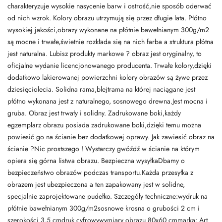
charakteryzuje wysokie nasycenie barw i ostrość,nie sposób oderwać
od nich wzrok. Kolory obrazu utrzymują się przez długie lata. Płótno
wysokiej jakości,obrazy wykonane na płótnie bawełnianym 300g/m2
są mocne i trwałe,świetnie rozkłada się na nich farba a struktura płótna
jest naturalna. Lubisz produkty markowe ? obraz jest oryginalny, to
oficjalne wydanie licencjonowanego producenta. Trwałe kolory,dzięki
dodatkowo lakierowanej powierzchni kolory obrazów są żywe przez
dziesięciolecia. Solidna rama,blejtrama na której naciągane jest
płótno wykonana jest z naturalnego, sosnowego drewna.Jest mocna i
gruba. Obraz jest trwały i solidny. Zadrukowane boki,każdy
egzemplarz obrazu posiada zadrukowane boki,dzięki temu można
powiesić go na ścianie bez dodatkowej oprawy. Jak zawiesić obraz na
ścianie ?Nic prostszego ! Wystarczy gwóźdź w ścianie na którym
opiera się górna listwa obrazu. Bezpieczna wysyłkaDbamy o
bezpieczeństwo obrazów podczas transportu.Każda przesyłka z
obrazem jest ubezpieczona a ten zapakowany jest w solidne,
specjalnie zaprojektowane pudełko. Szczegóły techniczne:wydruk na
płótnie bawełnianym 300g/m2sosnowe krosna o grubości 2 cm i
szerokości 3,5 cmdruk cyfrowywymiary obrazu 80x60 cmmarka: Art