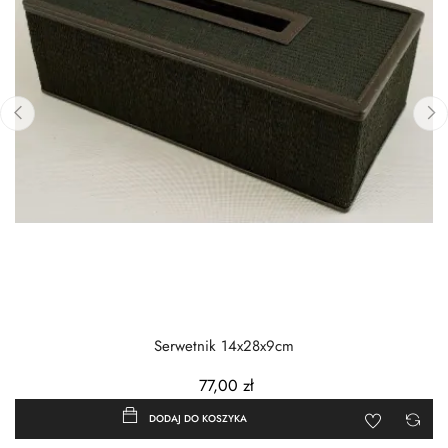
‹
›
Serwetnik 14x28x9cm
77,00 zł
DODAJ DO KOSZYKA