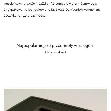
wesele.\wymiary:4,5x4,5x2,8cm\średnica otworu:4,5cm\waga:
24g\pakowanie jednostkowe folia: 8x6x3,0cm\karton wewnętrzny
20szt\karton zbiorczy 400szt
Najpopularniejsze przedmioty w kategorii
( 5 produktów )