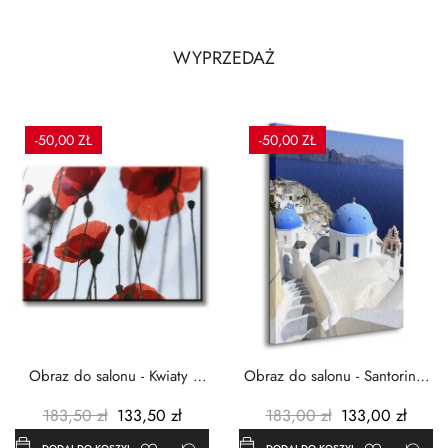
WYPRZEDAŻ
-50,00 ZŁ
-50,00 ZŁ
Obraz do salonu - Kwiaty -
Obraz do salonu - Santorini -
Czerwone maki -...
Grecja Cykady -...
183,50 zł
133,50 zł
183,00 zł
133,00 zł