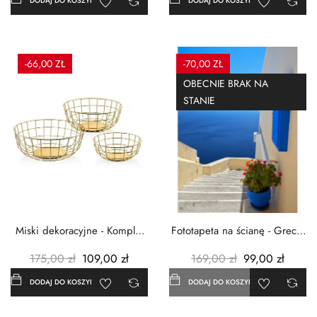
DODAJ DO KOSZYKA
DODAJ DO KOSZYKA
-66,00 ZŁ
-70,00 ZŁ
OBECNIE BRAK NA
STANIE
Miski dekoracyjne - Komplet
Fototapeta na ścianę - Grecja
3szt. - Metalowe -...
- 183x254 cm
175,00 zł
109,00 zł
169,00 zł
99,00 zł
DODAJ DO KOSZYKA
DODAJ DO KOSZYKA