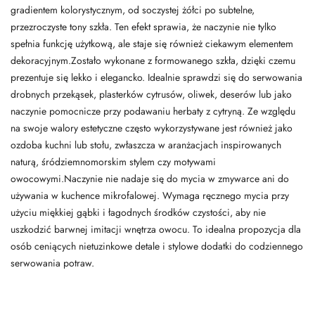
gradientem kolorystycznym, od soczystej żółci po subtelne,
przezroczyste tony szkła. Ten efekt sprawia, że naczynie nie tylko
spełnia funkcję użytkową, ale staje się również ciekawym elementem
dekoracyjnym.Zostało wykonane z formowanego szkła, dzięki czemu
prezentuje się lekko i elegancko. Idealnie sprawdzi się do serwowania
drobnych przekąsek, plasterków cytrusów, oliwek, deserów lub jako
naczynie pomocnicze przy podawaniu herbaty z cytryną. Ze względu
na swoje walory estetyczne często wykorzystywane jest również jako
ozdoba kuchni lub stołu, zwłaszcza w aranżacjach inspirowanych
naturą, śródziemnomorskim stylem czy motywami
owocowymi.Naczynie nie nadaje się do mycia w zmywarce ani do
używania w kuchence mikrofalowej. Wymaga ręcznego mycia przy
użyciu miękkiej gąbki i łagodnych środków czystości, aby nie
uszkodzić barwnej imitacji wnętrza owocu. To idealna propozycja dla
osób ceniących nietuzinkowe detale i stylowe dodatki do codziennego
serwowania potraw.