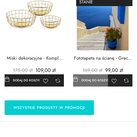
STANIE
Miski dekoracyjne - Komplet
Fototapeta na ścianę - Grecja
3szt. - Metalowe -...
- 183x254 cm
175,00 zł
109,00 zł
169,00 zł
99,00 zł
DODAJ DO KOSZYKA
DODAJ DO KOSZYKA
WSZYSTKIE PRODUKTY W PROMOCJI