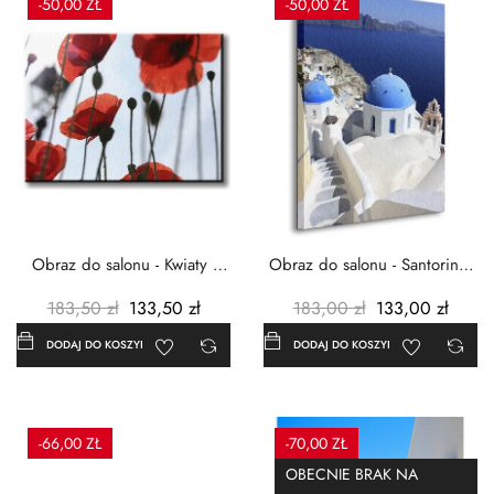
-50,00 ZŁ
-50,00 ZŁ
Obraz do salonu - Kwiaty -
Obraz do salonu - Santorini -
Czerwone maki -...
Grecja Cykady -...
183,50 zł
133,50 zł
183,00 zł
133,00 zł
DODAJ DO KOSZYKA
DODAJ DO KOSZYKA
-66,00 ZŁ
-70,00 ZŁ
OBECNIE BRAK NA