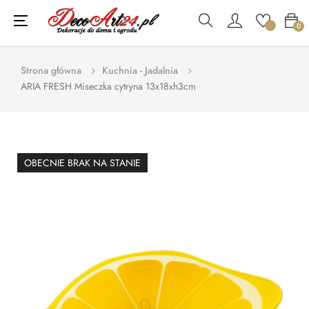
Toggle
☰
0
navigation
Strona główna
Kuchnia - Jadalnia
ARIA FRESH Miseczka cytryna 13x18xh3cm
OBECNIE BRAK NA STANIE