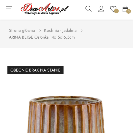
Toggle
☰
0
navigation
Strona główna
Kuchnia - Jadalnia
ARINA BEIGE Osłonka 14x15x16,5cm
OBECNIE BRAK NA STANIE