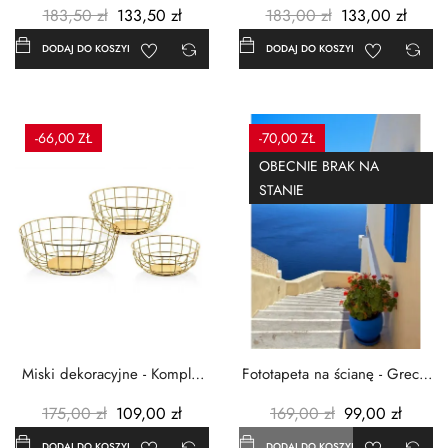
183,50 zł
133,50 zł
183,00 zł
133,00 zł
DODAJ DO KOSZYKA
DODAJ DO KOSZYKA
-66,00 ZŁ
-70,00 ZŁ
OBECNIE BRAK NA
STANIE
Miski dekoracyjne - Komplet
Fototapeta na ścianę - Grecja
3szt. - Metalowe -...
- 183x254 cm
175,00 zł
109,00 zł
169,00 zł
99,00 zł
DODAJ DO KOSZYKA
DODAJ DO KOSZYKA