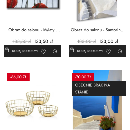
Obraz do salonu - Kwiaty -
Obraz do salonu - Santorini -
Czerwone maki -...
Grecja Cykady -...
183,50 zł
133,50 zł
183,00 zł
133,00 zł
DODAJ DO KOSZYKA
DODAJ DO KOSZYKA
-66,00 ZŁ
-70,00 ZŁ
OBECNIE BRAK NA
STANIE