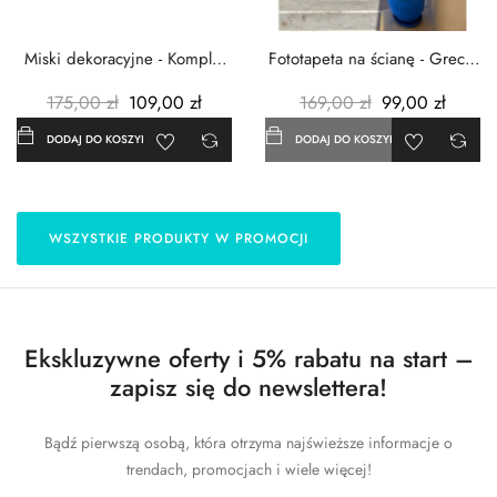
Miski dekoracyjne - Komplet
Fototapeta na ścianę - Grecja
3szt. - Metalowe -...
- 183x254 cm
175,00 zł
109,00 zł
169,00 zł
99,00 zł
DODAJ DO KOSZYKA
DODAJ DO KOSZYKA
WSZYSTKIE PRODUKTY W PROMOCJI
Ekskluzywne oferty i 5% rabatu na start –
zapisz się do newslettera!
Bądź pierwszą osobą, która otrzyma najświeższe informacje o
trendach, promocjach i wiele więcej!