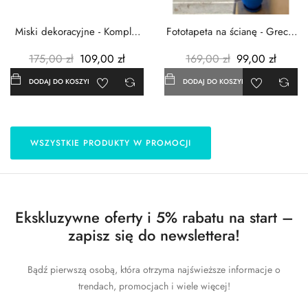
Miski dekoracyjne - Komplet
Fototapeta na ścianę - Grecja
3szt. - Metalowe -...
- 183x254 cm
175,00 zł
109,00 zł
169,00 zł
99,00 zł
DODAJ DO KOSZYKA
DODAJ DO KOSZYKA
WSZYSTKIE PRODUKTY W PROMOCJI
Ekskluzywne oferty i 5% rabatu na start –
zapisz się do newslettera!
Bądź pierwszą osobą, która otrzyma najświeższe informacje o
trendach, promocjach i wiele więcej!