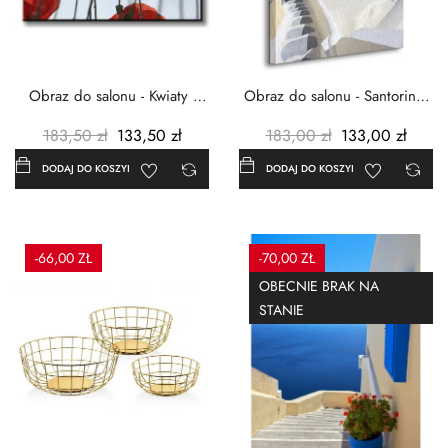
Obraz do salonu - Kwiaty -
Obraz do salonu - Santorini -
Czerwone maki -...
Grecja Cykady -...
183,50 zł
133,50 zł
183,00 zł
133,00 zł
DODAJ DO KOSZYKA
DODAJ DO KOSZYKA
-66,00 ZŁ
-70,00 ZŁ
OBECNIE BRAK NA
STANIE