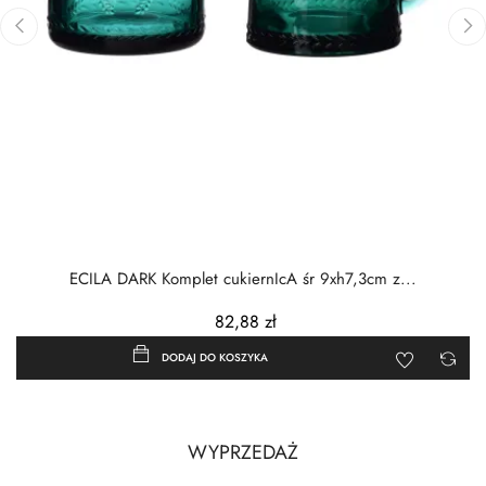
‹
›
ECILA DARK Komplet cukiernIcA śr 9xh7,3cm z...
82,88 zł
DODAJ DO KOSZYKA
WYPRZEDAŻ