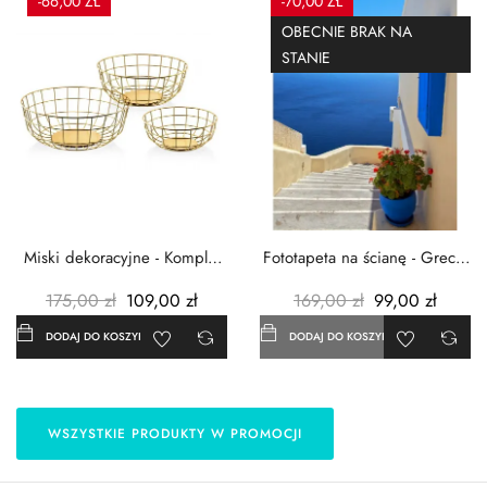
-66,00 ZŁ
-70,00 ZŁ
OBECNIE BRAK NA
STANIE
Miski dekoracyjne - Komplet
Fototapeta na ścianę - Grecja
3szt. - Metalowe -...
- 183x254 cm
175,00 zł
109,00 zł
169,00 zł
99,00 zł
DODAJ DO KOSZYKA
DODAJ DO KOSZYKA
WSZYSTKIE PRODUKTY W PROMOCJI