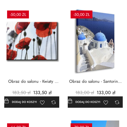
-50,00 ZŁ
-50,00 ZŁ
Obraz do salonu - Kwiaty -
Obraz do salonu - Santorini -
Czerwone maki -...
Grecja Cykady -...
183,50 zł
133,50 zł
183,00 zł
133,00 zł
DODAJ DO KOSZYKA
DODAJ DO KOSZYKA