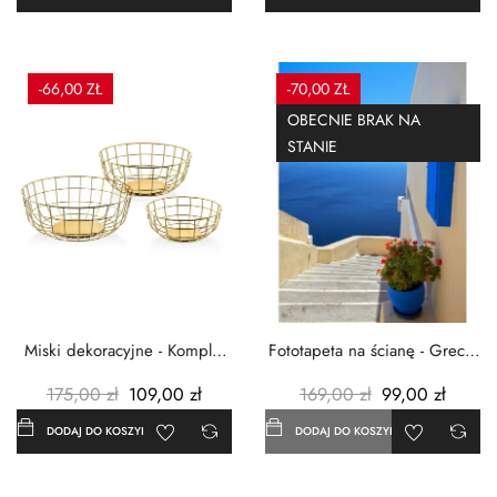
-66,00 ZŁ
-70,00 ZŁ
OBECNIE BRAK NA
STANIE
Miski dekoracyjne - Komplet
Fototapeta na ścianę - Grecja
3szt. - Metalowe -...
- 183x254 cm
175,00 zł
109,00 zł
169,00 zł
99,00 zł
DODAJ DO KOSZYKA
DODAJ DO KOSZYKA