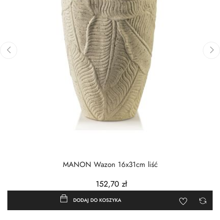
‹
›
MANON Wazon 16x31cm liść
152,70 zł
DODAJ DO KOSZYKA