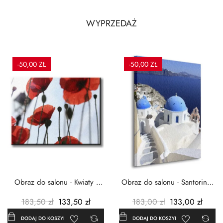
WYPRZEDAŻ
-50,00 ZŁ
-50,00 ZŁ
Obraz do salonu - Kwiaty -
Obraz do salonu - Santorini -
Czerwone maki -...
Grecja Cykady -...
183,50 zł
133,50 zł
183,00 zł
133,00 zł
DODAJ DO KOSZYKA
DODAJ DO KOSZYKA