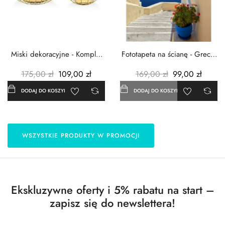
Miski dekoracyjne - Komplet
Fototapeta na ścianę - Grecja
3szt. - Metalowe -...
- 183x254 cm
175,00 zł
109,00 zł
169,00 zł
99,00 zł
DODAJ DO KOSZYKA
DODAJ DO KOSZYKA
WSZYSTKIE PRODUKTY W PROMOCJI
Ekskluzywne oferty i 5% rabatu na start –
zapisz się do newslettera!