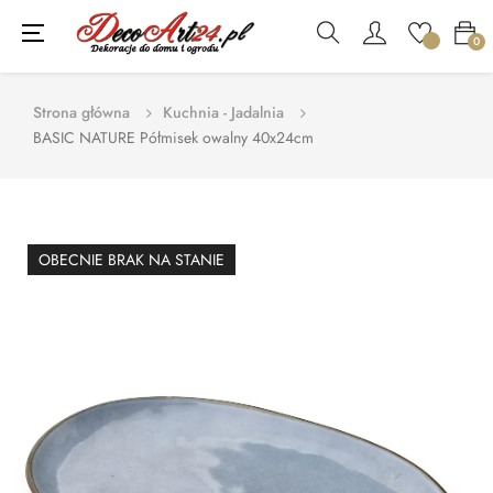
Toggle
☰
0
navigation
Strona główna
Kuchnia - Jadalnia
BASIC NATURE Półmisek owalny 40x24cm
OBECNIE BRAK NA STANIE