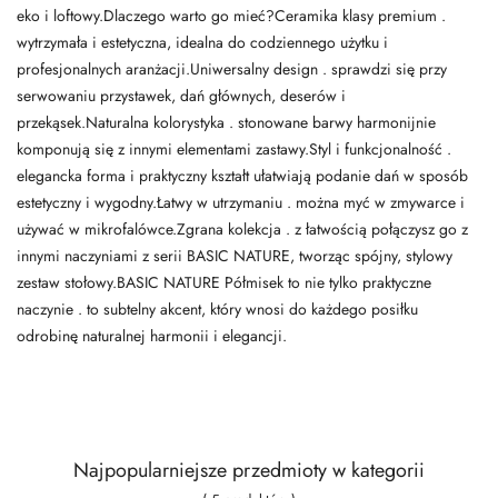
eko i loftowy.Dlaczego warto go mieć?Ceramika klasy premium .
wytrzymała i estetyczna, idealna do codziennego użytku i
profesjonalnych aranżacji.Uniwersalny design . sprawdzi się przy
serwowaniu przystawek, dań głównych, deserów i
przekąsek.Naturalna kolorystyka . stonowane barwy harmonijnie
komponują się z innymi elementami zastawy.Styl i funkcjonalność .
elegancka forma i praktyczny kształt ułatwiają podanie dań w sposób
estetyczny i wygodny.Łatwy w utrzymaniu . można myć w zmywarce i
używać w mikrofalówce.Zgrana kolekcja . z łatwością połączysz go z
innymi naczyniami z serii BASIC NATURE, tworząc spójny, stylowy
zestaw stołowy.BASIC NATURE Półmisek to nie tylko praktyczne
naczynie . to subtelny akcent, który wnosi do każdego posiłku
odrobinę naturalnej harmonii i elegancji.
Najpopularniejsze przedmioty w kategorii