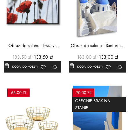
Obraz do salonu - Kwiaty -
Obraz do salonu - Santorini -
Czerwone maki -...
Grecja Cykady -...
183,50 zł
133,50 zł
183,00 zł
133,00 zł
DODAJ DO KOSZYKA
DODAJ DO KOSZYKA
-66,00 ZŁ
-70,00 ZŁ
OBECNIE BRAK NA
STANIE