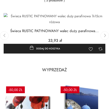
( 5 produktów )
Świeca RUSTIC PATYNOWANY walec duży parafinowa...
33,93 zł
‹
›
DODAJ DO KOSZYKA
WYPRZEDAŻ
-50,00 ZŁ
-50,00 ZŁ