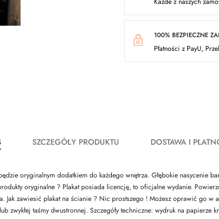
Każde z naszych zamów
100% BEZPIECZNE Z
Płatności z PayU, Prz
S
SZCZEGÓŁY PRODUKTU
DOSTAWA I PŁATN
y będzie oryginalnym dodatkiem do każdego wnętrza. Głębokie nasycenie ba
dukty oryginalne ? Plakat posiada licencję, to oficjalne wydanie. Powierzc
lata. Jak zawiesić plakat na ścianie ? Nic prostszego ! Możesz oprawić go 
 lub zwykłej taśmy dwustronnej. Szczegóły techniczne: wydruk na papierz