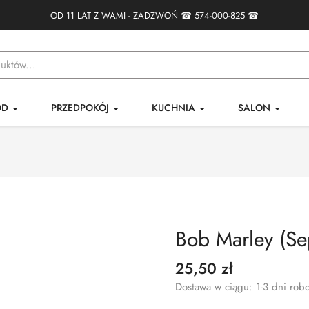
OD 11 LAT Z WAMI - ZADZWOŃ ☎
574-000-825
☎
ÓD
PRZEDPOKÓJ
KUCHNIA
SALON
Bob Marley (Sep
25,50 zł
Dostawa w ciągu: 1-3 dni rob