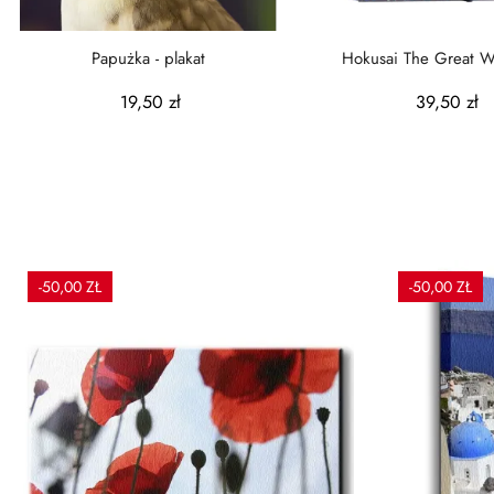
Papużka - plakat
Hokusai The Great W
Kanagawa - teczk
19,50 zł
39,50 zł
-50,00 ZŁ
-50,00 ZŁ