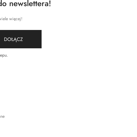
do newslettera!
iele więcej!
DOŁĄCZ
lepu
.
nne