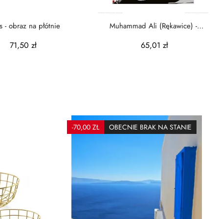
s - obraz na płótnie
Muhammad Ali (Rękawice) -
reprodukcja
71,50 zł
65,01 zł
-70,00 ZŁ
OBECNIE BRAK NA STANIE