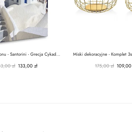
nu - Santorini - Grecja Cykady
Miski dekoracyjne - Komplet 3s
-...
-...
83,00 zł
133,00 zł
175,00 zł
109,00 