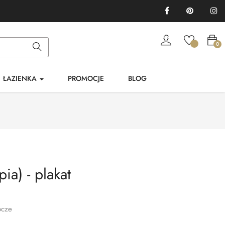
Facebook
Pinterest
In
0
ŁAZIENKA
PROMOCJE
BLOG
ia) - plakat
ocze