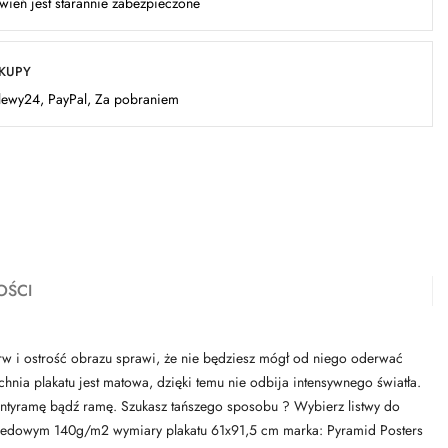
ień jest starannie zabezpieczone
AKUPY
elewy24, PayPal, Za pobraniem
OŚCI
rw i ostrość obrazu sprawi, że nie będziesz mógł od niego oderwać
hnia plakatu jest matowa, dzięki temu nie odbija intensywnego światła.
w antyramę bądź ramę. Szukasz tańszego sposobu ? Wybierz listwy do
e kredowym 140g/m2 wymiary plakatu 61x91,5 cm marka: Pyramid Posters