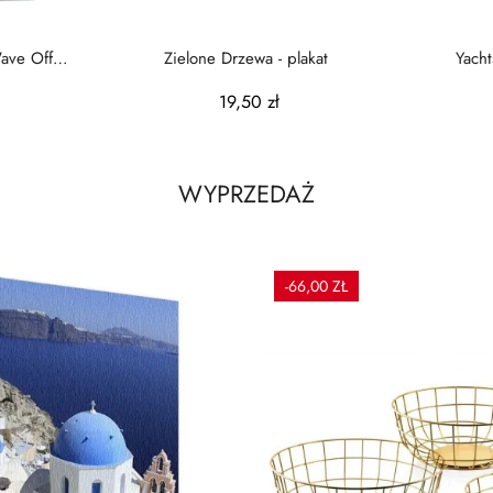
ave Off
Zielone Drzewa - plakat
Yacht
a A4
19,50 zł
WYPRZEDAŻ
-66,00 ZŁ