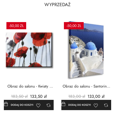
WYPRZEDAŻ
-50,00 ZŁ
-50,00 ZŁ
Obraz do salonu - Kwiaty -
Obraz do salonu - Santorini -
Czerwone maki -...
Grecja Cykady -...
183,50 zł
133,50 zł
183,00 zł
133,00 zł
DODAJ DO KOSZYKA
DODAJ DO KOSZYKA