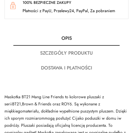
100% BEZPIECZNE ZAKUPY
Płatności z PayU, Przelewy24, PayPal, Za pobraniem
OPIS
SZCZEGÓŁY PRODUKTU
DOSTAWA I PŁATNOŚCI
Maskotka BT21 Mang Line Friends to kolorowe pluszaki z
seriiBT21,Brown & Friends oraz ROY6. Są wykonane z
miękkiegomateriału, dokładnie wypełnione puszystym pluszem. Dzięki
ich sporym rozmiarommogą posłużyć Cijako poduszki w domu iw
podróży. Pluszaki posiadają oficjalną licencję producenta. To
oryginalny gadżet! Maskotka zapakowana jest w oryginalne pudełko z