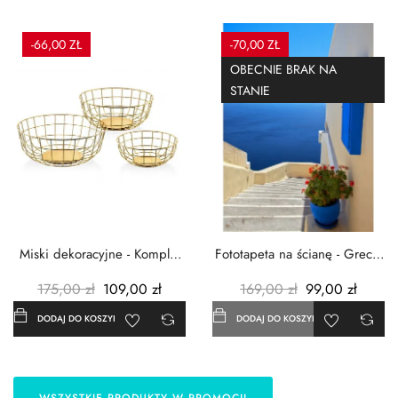
-66,00 ZŁ
-70,00 ZŁ
OBECNIE BRAK NA
STANIE
Miski dekoracyjne - Komplet
Fototapeta na ścianę - Grecja
3szt. - Metalowe -...
- 183x254 cm
175,00 zł
109,00 zł
169,00 zł
99,00 zł
DODAJ DO KOSZYKA
DODAJ DO KOSZYKA