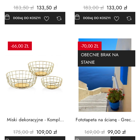
Czerwone maki -...
Grecja Cykady -...
183,50 zł
133,50 zł
183,00 zł
133,00 zł
DODAJ DO KOSZYKA
DODAJ DO KOSZYKA
-66,00 ZŁ
-70,00 ZŁ
OBECNIE BRAK NA
STANIE
Miski dekoracyjne - Komplet
Fototapeta na ścianę - Grecja
3szt. - Metalowe -...
- 183x254 cm
175,00 zł
109,00 zł
169,00 zł
99,00 zł