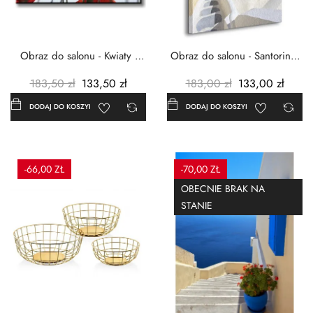
Obraz do salonu - Kwiaty -
Obraz do salonu - Santorini -
Czerwone maki -...
Grecja Cykady -...
183,50 zł
133,50 zł
183,00 zł
133,00 zł
DODAJ DO KOSZYKA
DODAJ DO KOSZYKA
-66,00 ZŁ
-70,00 ZŁ
OBECNIE BRAK NA
STANIE