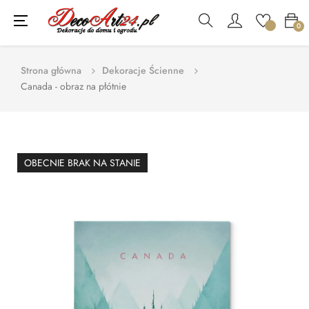
Toggle
☰
0
navigation
Strona główna
Dekoracje Ścienne
Canada - obraz na płótnie
OBECNIE BRAK NA STANIE