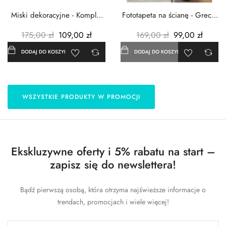
Miski dekoracyjne - Komplet
Fototapeta na ścianę - Grecja
3szt. - Metalowe -...
- 183x254 cm
175,00 zł
109,00 zł
169,00 zł
99,00 zł
DODAJ DO KOSZYKA
DODAJ DO KOSZYKA
WSZYSTKIE PRODUKTY W PROMOCJI
Ekskluzywne oferty i 5% rabatu na start –
zapisz się do newslettera!
Bądź pierwszą osobą, która otrzyma najświeższe informacje o
trendach, promocjach i wiele więcej!