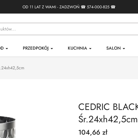
OD 11 LAT Z WAMI - ZADZWOŃ ☎
574-000-825
☎
ÓD
PRZEDPOKÓJ
KUCHNIA
SALON
r.24xh42,5cm
CEDRIC BLACK 
Śr.24xh42,5cm
104,66 zł