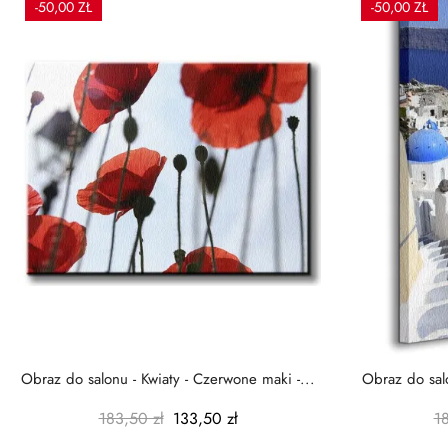
-50,00 ZŁ
-50,00 ZŁ
Obraz do salonu - Kwiaty - Czerwone maki -...
Obraz do salo
183,50 zł
133,50 zł
1