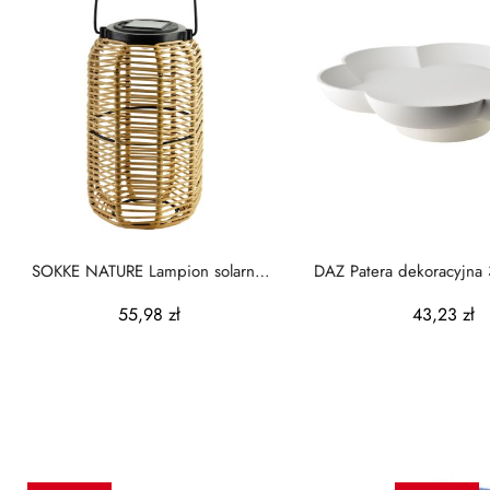
SOKKE NATURE Lampion solarny
DAZ Patera dekoracyjna
15x15x25/36cm
kwiat biała
55,98 zł
43,23 zł