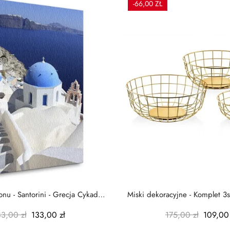
-66,00 ZŁ
nu - Santorini - Grecja Cykady
Miski dekoracyjne - Komplet 3s
-...
-...
83,00 zł
133,00 zł
175,00 zł
109,00 