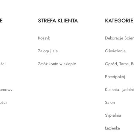
E
STREFA KLIENTA
KATEGORIE
Koszyk
Dekoracje Ście
Zaloguj się
Oświetlenie
ości
Załóż konto w sklepie
Ogród, Taras, B
Przedpokój
 umowy
Kuchnia - Jadaln
ości
Salon
Sypialnia
Łazienka