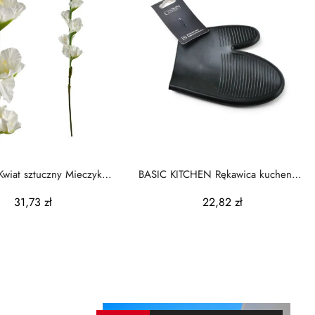
Kwiat sztuczny Mieczyk
BASIC KITCHEN Rękawica kuchenna
85cm biały
20x16cm COOKINI...
31,73 zł
22,82 zł