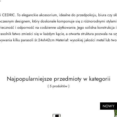
i CEDRIC. To eleganckie akcesorium, idealne do przedpokoju, biura czy sk
czesnym designem, który doskonale komponuje się z różnorodnymi stylami a
ieczność i odporność na codzienne użytkowanie. Jego solidna konstrukcja 
olnik łatwo zmieści się w każdym kącie, a otwarta struktura pozwala na s
ania kilku parasoli śr.24xh42cm Materiał: wysokiej jakości metal lub twor
Najpopularniejsze przedmioty w kategorii
( 5 produktów )
NOWY