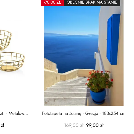
-70,00 ZŁ
OBECNIE BRAK NA STANIE
zt. - Metalowe
Fototapeta na ścianę - Grecja - 183x254 cm
zł
169,00 zł
99,00 zł