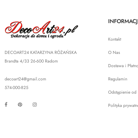
INFORMACJ
Kontakt
DECOART24 KATARZYNA RÓŻAŃSKA
O Nas
Brandta 4/33 26-600 Radom
Dostawa i Płatn
decoart24@gmail.com
Regulamin
574-000-825
Odstąpienie od
Facebook
Pinterest
Instagram
Polityka prywatn