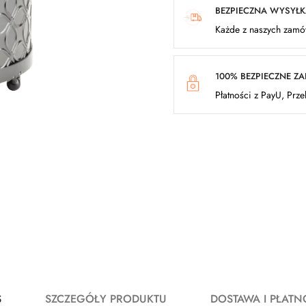
BEZPIECZNA WYSYŁ
Każde z naszych zamów
100% BEZPIECZNE Z
Płatności z PayU, Prz
S
SZCZEGÓŁY PRODUKTU
DOSTAWA I PŁATN