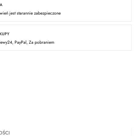
KA
ień jest starannie zabezpieczone
AKUPY
elewy24, PayPal, Za pobraniem
OŚCI