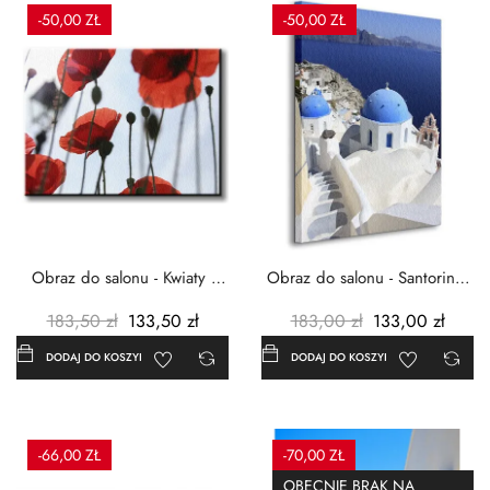
-50,00 ZŁ
-50,00 ZŁ
Obraz do salonu - Kwiaty -
Obraz do salonu - Santorini -
Czerwone maki -...
Grecja Cykady -...
183,50 zł
133,50 zł
183,00 zł
133,00 zł
DODAJ DO KOSZYKA
DODAJ DO KOSZYKA
-66,00 ZŁ
-70,00 ZŁ
OBECNIE BRAK NA