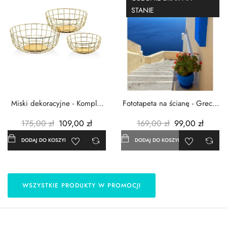
STANIE
Miski dekoracyjne - Komplet
Fototapeta na ścianę - Grecja
3szt. - Metalowe -...
- 183x254 cm
175,00 zł
109,00 zł
169,00 zł
99,00 zł
DODAJ DO KOSZYKA
DODAJ DO KOSZYKA
WSZYSTKIE PRODUKTY W PROMOCJI