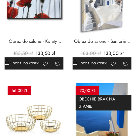
Obraz do salonu - Kwiaty -
Obraz do salonu - Santorini -
Czerwone maki -...
Grecja Cykady -...
183,50 zł
133,50 zł
183,00 zł
133,00 zł
DODAJ DO KOSZYKA
DODAJ DO KOSZYKA
-66,00 ZŁ
-70,00 ZŁ
OBECNIE BRAK NA
STANIE