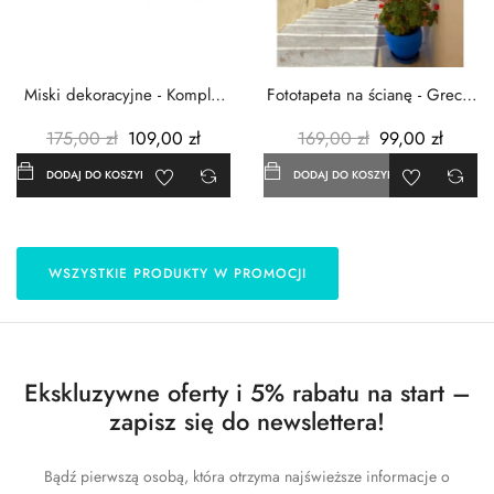
Miski dekoracyjne - Komplet
Fototapeta na ścianę - Grecja
3szt. - Metalowe -...
- 183x254 cm
175,00 zł
109,00 zł
169,00 zł
99,00 zł
DODAJ DO KOSZYKA
DODAJ DO KOSZYKA
WSZYSTKIE PRODUKTY W PROMOCJI
Ekskluzywne oferty i 5% rabatu na start –
zapisz się do newslettera!
Bądź pierwszą osobą, która otrzyma najświeższe informacje o