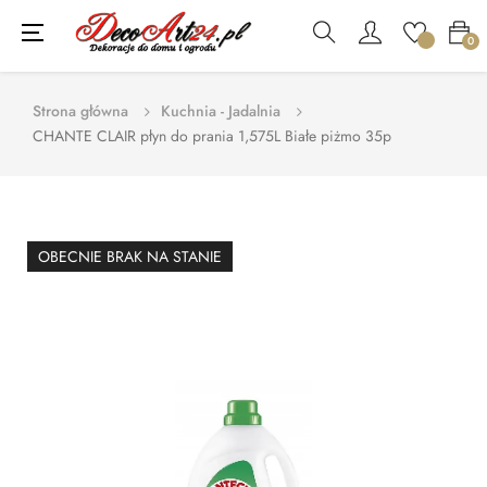
Toggle
☰
0
navigation
Strona główna
Kuchnia - Jadalnia
CHANTE CLAIR płyn do prania 1,575L Białe piżmo 35p
OBECNIE BRAK NA STANIE