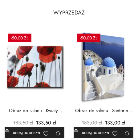
WYPRZEDAŻ
-50,00 ZŁ
-50,00 ZŁ
Obraz do salonu - Kwiaty -
Obraz do salonu - Santorini -
Czerwone maki -...
Grecja Cykady -...
183,50 zł
133,50 zł
183,00 zł
133,00 zł
DODAJ DO KOSZYKA
DODAJ DO KOSZYKA