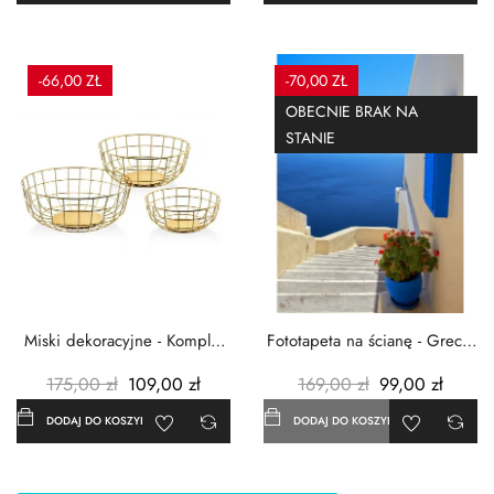
-66,00 ZŁ
-70,00 ZŁ
OBECNIE BRAK NA
STANIE
Miski dekoracyjne - Komplet
Fototapeta na ścianę - Grecja
3szt. - Metalowe -...
- 183x254 cm
175,00 zł
109,00 zł
169,00 zł
99,00 zł
DODAJ DO KOSZYKA
DODAJ DO KOSZYKA