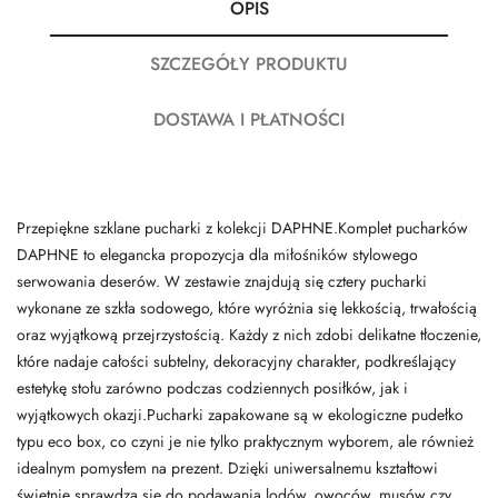
OPIS
SZCZEGÓŁY PRODUKTU
DOSTAWA I PŁATNOŚCI
Przepiękne szklane pucharki z kolekcji DAPHNE.Komplet pucharków
DAPHNE to elegancka propozycja dla miłośników stylowego
serwowania deserów. W zestawie znajdują się cztery pucharki
wykonane ze szkła sodowego, które wyróżnia się lekkością, trwałością
oraz wyjątkową przejrzystością. Każdy z nich zdobi delikatne tłoczenie,
które nadaje całości subtelny, dekoracyjny charakter, podkreślający
estetykę stołu zarówno podczas codziennych posiłków, jak i
wyjątkowych okazji.Pucharki zapakowane są w ekologiczne pudełko
typu eco box, co czyni je nie tylko praktycznym wyborem, ale również
idealnym pomysłem na prezent. Dzięki uniwersalnemu kształtowi
świetnie sprawdzą się do podawania lodów, owoców, musów czy