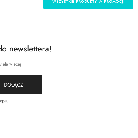
WSZYSTKIE PRODUKTY W PROMOCJI
do newslettera!
iele więcej!
DOŁĄCZ
lepu
.