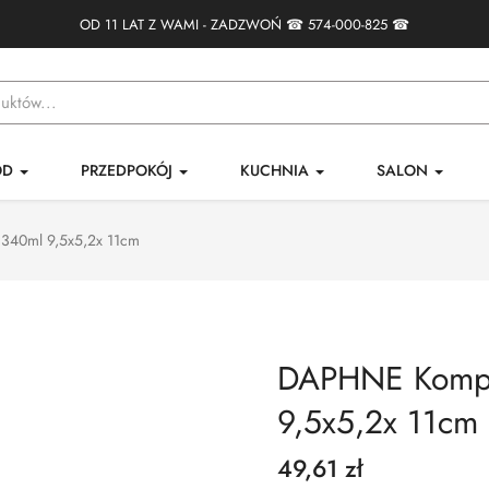
OD 11 LAT Z WAMI - ZADZWOŃ ☎
574-000-825
☎
ÓD
PRZEDPOKÓJ
KUCHNIA
SALON
 340ml 9,5x5,2x 11cm
DAPHNE Komple
9,5x5,2x 11cm
49,61 zł