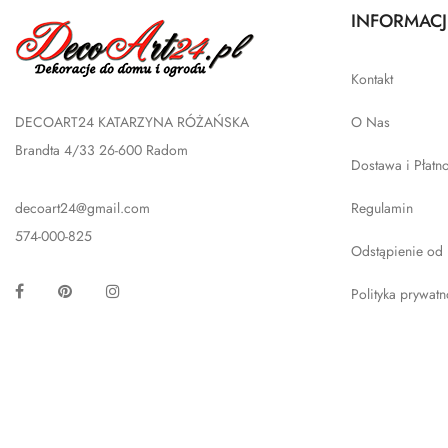
INFORMACJ
Kontakt
DECOART24 KATARZYNA RÓŻAŃSKA
O Nas
Brandta 4/33 26-600 Radom
Dostawa i Płatn
decoart24@gmail.com
Regulamin
574-000-825
Odstąpienie od
Facebook
Pinterest
Instagram
Polityka prywatn