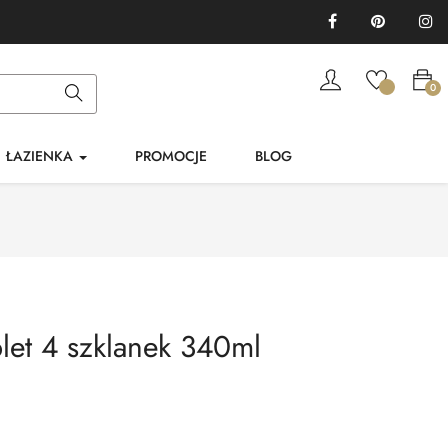
Facebook
Pinterest
In
0
ŁAZIENKA
PROMOCJE
BLOG
t 4 szklanek 340ml