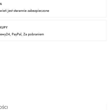
KA
ień jest starannie zabezpieczone
AKUPY
elewy24, PayPal, Za pobraniem
OŚCI