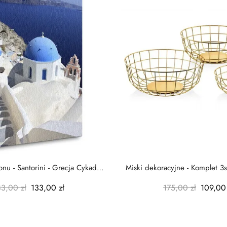
nu - Santorini - Grecja Cykady
Miski dekoracyjne - Komplet 3s
-...
-...
83,00 zł
133,00 zł
175,00 zł
109,00 