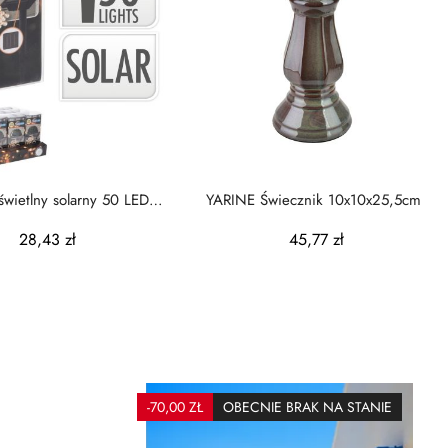
świetlny solarny 50 LED
YARINE Świecznik 10x10x25,5cm
ciepła biel 2 m
28,43 zł
45,77 zł
-70,00 ZŁ
OBECNIE BRAK NA STANIE