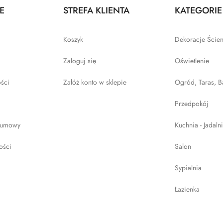
E
STREFA KLIENTA
KATEGORIE
Koszyk
Dekoracje Ście
Zaloguj się
Oświetlenie
ości
Załóż konto w sklepie
Ogród, Taras, B
Przedpokój
 umowy
Kuchnia - Jadaln
ości
Salon
Sypialnia
Łazienka