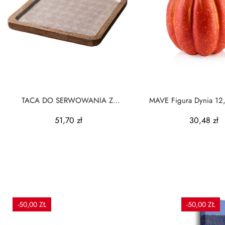
TACA DO SERWOWANIA Z
MAVE Figura Dynia 12
DREWNA MANGO
AW25
51,70 zł
30,48 zł
-50,00 ZŁ
-50,00 ZŁ