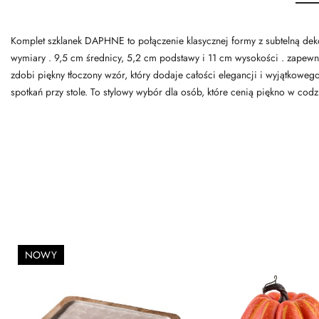
Komplet szklanek DAPHNE to połączenie klasycznej formy z subtelną deko
wymiary . 9,5 cm średnicy, 5,2 cm podstawy i 11 cm wysokości . zapewni
zdobi piękny tłoczony wzór, który dodaje całości elegancji i wyjątkow
spotkań przy stole. To stylowy wybór dla osób, które cenią piękno w co
NOWY