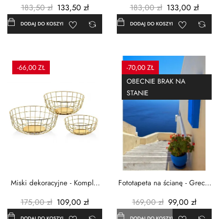
183,50 zł
133,50 zł
183,00 zł
133,00 zł
DODAJ DO KOSZYKA
DODAJ DO KOSZYKA
-66,00 ZŁ
-70,00 ZŁ
OBECNIE BRAK NA
STANIE
Miski dekoracyjne - Komplet
Fototapeta na ścianę - Grecja
3szt. - Metalowe -...
- 183x254 cm
175,00 zł
109,00 zł
169,00 zł
99,00 zł
DODAJ DO KOSZYKA
DODAJ DO KOSZYKA