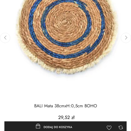
‹
›
BALI Mata 38cmxH:0,5cm BOHO
29,52 zł
DODAJ DO KOSZYKA