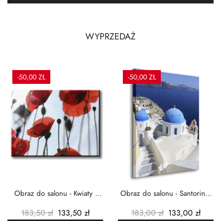
WYPRZEDAŻ
-50,00 ZŁ
-50,00 ZŁ
Obraz do salonu - Kwiaty -
Obraz do salonu - Santorini -
Czerwone maki -...
Grecja Cykady -...
183,50 zł
133,50 zł
183,00 zł
133,00 zł