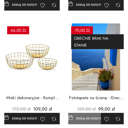
DODAJ DO KOSZYKA
DODAJ DO KOSZYKA
-66,00 ZŁ
-70,00 ZŁ
OBECNIE BRAK NA
STANIE
Miski dekoracyjne - Komplet
Fototapeta na ścianę - Grecja
3szt. - Metalowe -...
- 183x254 cm
175,00 zł
109,00 zł
169,00 zł
99,00 zł
DODAJ DO KOSZYKA
DODAJ DO KOSZYKA