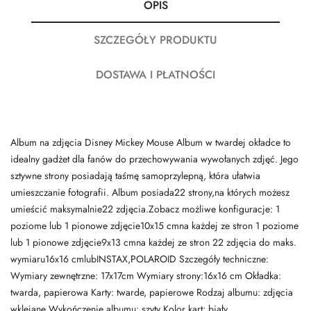
OPIS
SZCZEGÓŁY PRODUKTU
DOSTAWA I PŁATNOŚCI
Album na zdjęcia Disney Mickey Mouse Album w twardej okładce to
idealny gadżet dla fanów do przechowywania wywołanych zdjęć. Jego
sztywne strony posiadają taśmę samoprzylepną, która ułatwia
umieszczanie fotografii. Album posiada22 strony,na których możesz
umieścić maksymalnie22 zdjęcia.Zobacz możliwe konfiguracje: 1
poziome lub 1 pionowe zdjęcie10x15 cmna każdej ze stron 1 poziome
lub 1 pionowe zdjęcie9x13 cmna każdej ze stron 22 zdjęcia do maks.
wymiaru16x16 cmlubINSTAX,POLAROID Szczegóły techniczne:
Wymiary zewnętrzne: 17x17cm Wymiary strony:16x16 cm Okładka:
twarda, papierowa Karty: twarde, papierowe Rodzaj albumu: zdjęcia
wklejane Wykończenie albumu: szyty Kolor kart: biały