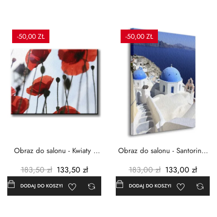
-50,00 ZŁ
-50,00 ZŁ
Obraz do salonu - Kwiaty -
Obraz do salonu - Santorini -
Czerwone maki -...
Grecja Cykady -...
183,50 zł
133,50 zł
183,00 zł
133,00 zł
DODAJ DO KOSZYKA
DODAJ DO KOSZYKA