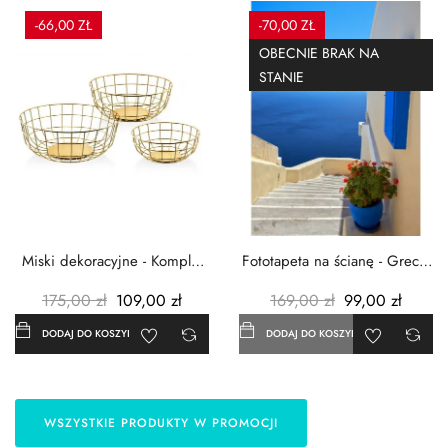
-66,00 ZŁ
-70,00 ZŁ
OBECNIE BRAK NA
STANIE
Miski dekoracyjne - Komplet
Fototapeta na ścianę - Grecja
3szt. - Metalowe -...
- 183x254 cm
175,00 zł
109,00 zł
169,00 zł
99,00 zł
DODAJ DO KOSZYKA
DODAJ DO KOSZYKA
WSZYSTKIE PRODUKTY W PROMOCJI