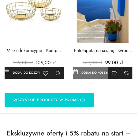
Miski dekoracyjne - Komplet
Fototapeta na ścianę - Grecja
3szt. - Metalowe -...
- 183x254 cm
175,00 zł
109,00 zł
169,00 zł
99,00 zł
DODAJ DO KOSZYKA
DODAJ DO KOSZYKA
WSZYSTKIE PRODUKTY W PROMOCJI
Ekskluzywne oferty i 5% rabatu na start –