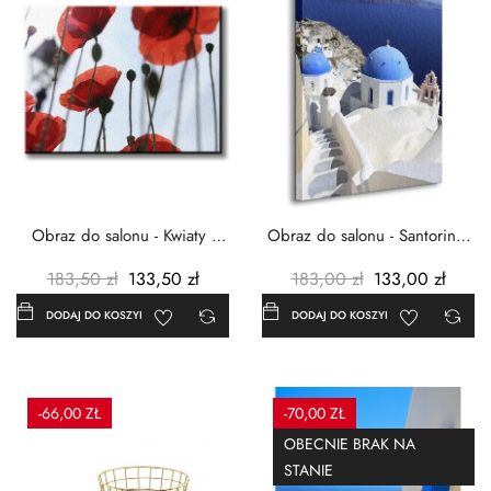
Obraz do salonu - Kwiaty -
Obraz do salonu - Santorini -
Czerwone maki -...
Grecja Cykady -...
183,50 zł
133,50 zł
183,00 zł
133,00 zł
DODAJ DO KOSZYKA
DODAJ DO KOSZYKA
-66,00 ZŁ
-70,00 ZŁ
OBECNIE BRAK NA
STANIE