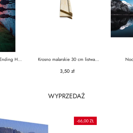
 Ending Has
Krosno malarskie 30 cm listwa
Nocn
.
20/35
3,50 zł
WYPRZEDAŻ
-66,00 ZŁ