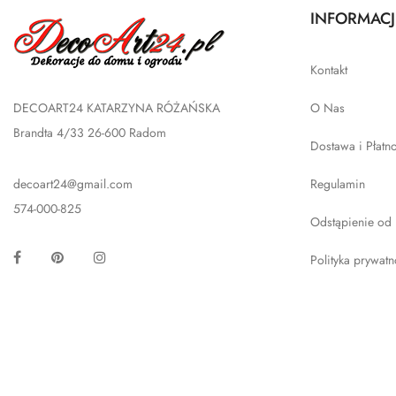
INFORMACJ
Kontakt
DECOART24 KATARZYNA RÓŻAŃSKA
O Nas
Brandta 4/33 26-600 Radom
Dostawa i Płatn
decoart24@gmail.com
Regulamin
574-000-825
Odstąpienie od
Facebook
Pinterest
Instagram
Polityka prywatn