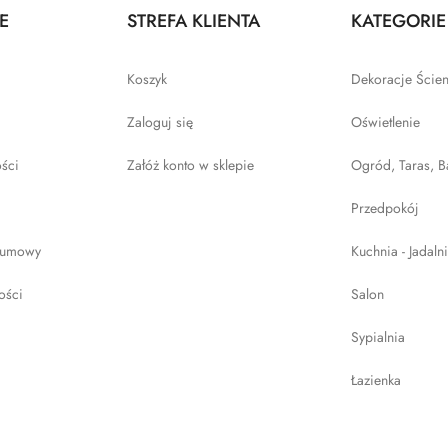
E
STREFA KLIENTA
KATEGORIE
Koszyk
Dekoracje Ście
Zaloguj się
Oświetlenie
ości
Załóż konto w sklepie
Ogród, Taras, B
Przedpokój
 umowy
Kuchnia - Jadaln
ości
Salon
Sypialnia
Łazienka