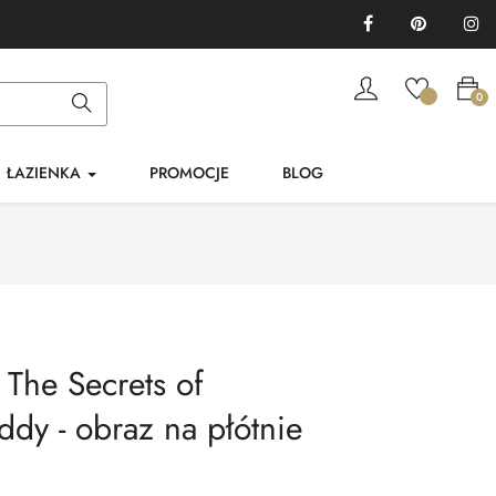
Facebook
Pinterest
In
0
ŁAZIENKA
PROMOCJE
BLOG
s The Secrets of
dy - obraz na płótnie