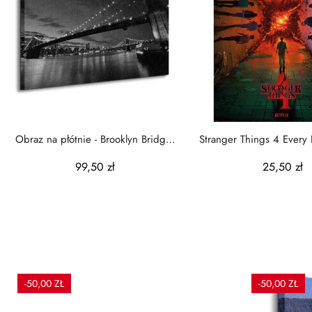
Obraz na płótnie - Brooklyn Bridge
Stranger Things 4 Every
nocą - 60x80 cm
A Beginning..
99,50 zł
25,50 zł
-50,00 ZŁ
-50,00 ZŁ