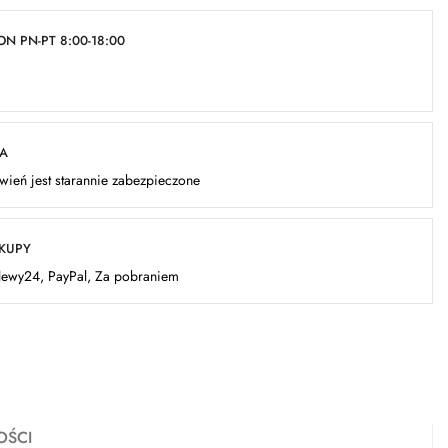
N PN-PT 8:00-18:00
KA
ień jest starannie zabezpieczone
AKUPY
elewy24, PayPal, Za pobraniem
OŚCI