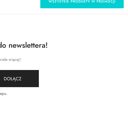
WSZYSTKIE PRODUKTY W PROMOCJI
do newslettera!
iele więcej!
DOŁĄCZ
lepu
.