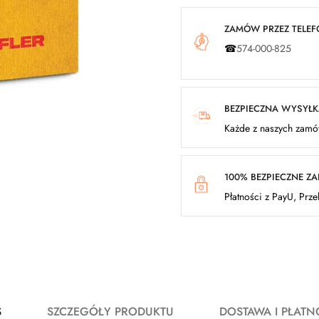
ZAMÓW PRZEZ TELEFO
☎
574-000-825
BEZPIECZNA WYSYŁ
Każde z naszych zamów
100% BEZPIECZNE Z
Płatności z PayU, Prz
S
SZCZEGÓŁY PRODUKTU
DOSTAWA I PŁATN