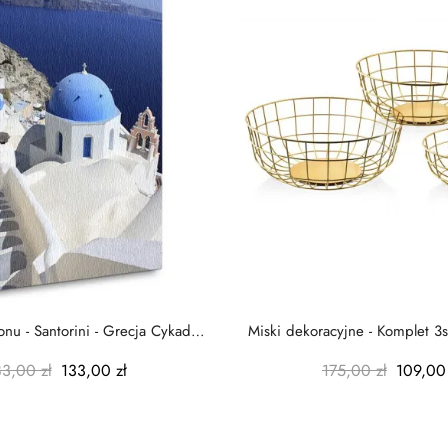
nu - Santorini - Grecja Cykady
Miski dekoracyjne - Komplet 3s
-...
-...
83,00 zł
133,00 zł
175,00 zł
109,00 