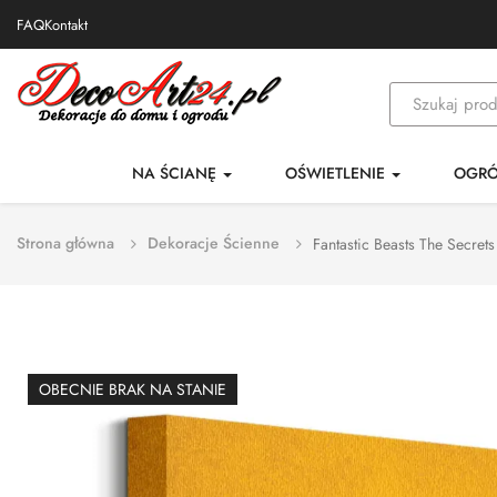
FAQ
Kontakt
NA ŚCIANĘ
OŚWIETLENIE
OGR
Strona główna
Dekoracje Ścienne
Fantastic Beasts The Secret
OBECNIE BRAK NA STANIE