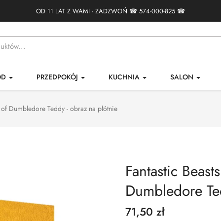
OD 11 LAT Z WAMI - ZADZWOŃ ☎
574-000-825
☎
ÓD
PRZEDPOKÓJ
KUCHNIA
SALON
s of Dumbledore Teddy - obraz na płótnie
Fantastic Beast
Dumbledore Ted
71,50 zł