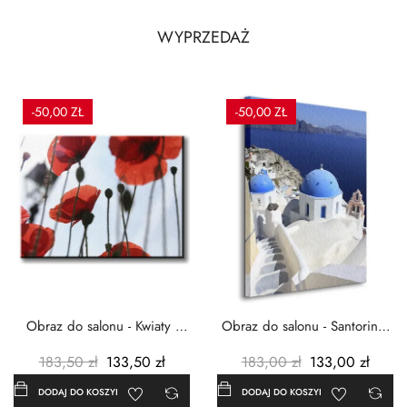
WYPRZEDAŻ
-50,00 ZŁ
-50,00 ZŁ
Obraz do salonu - Kwiaty -
Obraz do salonu - Santorini -
Czerwone maki -...
Grecja Cykady -...
183,50 zł
133,50 zł
183,00 zł
133,00 zł
DODAJ DO KOSZYKA
DODAJ DO KOSZYKA