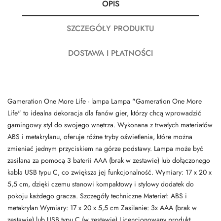
OPIS
SZCZEGÓŁY PRODUKTU
DOSTAWA I PŁATNOŚCI
Gameration One More Life - lampa Lampa "Gameration One More
Life" to idealna dekoracja dla fanów gier, którzy chcą wprowadzić
gamingowy styl do swojego wnętrza. Wykonana z trwałych materiałów
ABS i metakrylanu, oferuje różne tryby oświetlenia, które można
zmieniać jednym przyciskiem na górze podstawy. Lampa może być
zasilana za pomocą 3 baterii AAA (brak w zestawie) lub dołączonego
kabla USB typu C, co zwiększa jej funkcjonalność. Wymiary: 17 x 20 x
5,5 cm, dzięki czemu stanowi kompaktowy i stylowy dodatek do
pokoju każdego gracza. Szczegóły techniczne Materiał: ABS i
metakrylan Wymiary: 17 x 20 x 5,5 cm Zasilanie: 3x AAA (brak w
zestawie) lub USB typu C (w zestawie) Licencjonowany produkt