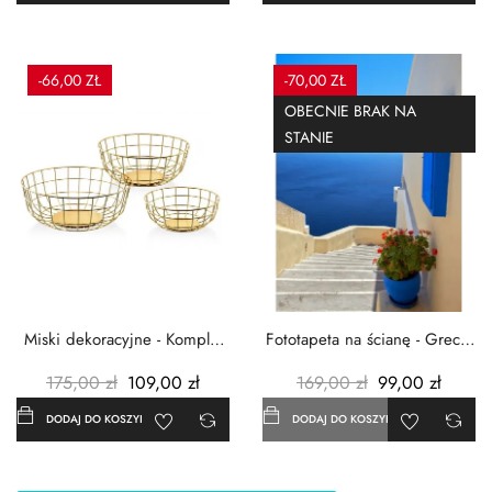
-66,00 ZŁ
-70,00 ZŁ
OBECNIE BRAK NA
STANIE
Miski dekoracyjne - Komplet
Fototapeta na ścianę - Grecja
3szt. - Metalowe -...
- 183x254 cm
175,00 zł
109,00 zł
169,00 zł
99,00 zł
DODAJ DO KOSZYKA
DODAJ DO KOSZYKA