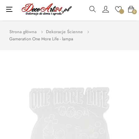
Toggle
☰
0
navigation
Strona główna
Dekoracje Ścienne
Gameration One More Life - lampa