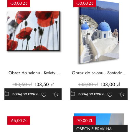
-50,00 ZŁ
-50,00 ZŁ
Obraz do salonu - Kwiaty -
Obraz do salonu - Santorini -
Czerwone maki -...
Grecja Cykady -...
183,50 zł
133,50 zł
183,00 zł
133,00 zł
DODAJ DO KOSZYKA
DODAJ DO KOSZYKA
-66,00 ZŁ
-70,00 ZŁ
OBECNIE BRAK NA