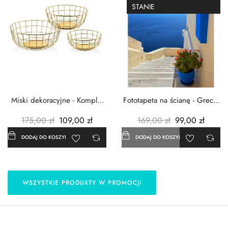
STANIE
Miski dekoracyjne - Komplet
Fototapeta na ścianę - Grecja
3szt. - Metalowe -...
- 183x254 cm
175,00 zł
109,00 zł
169,00 zł
99,00 zł
DODAJ DO KOSZYKA
DODAJ DO KOSZYKA
WSZYSTKIE PRODUKTY W PROMOCJI