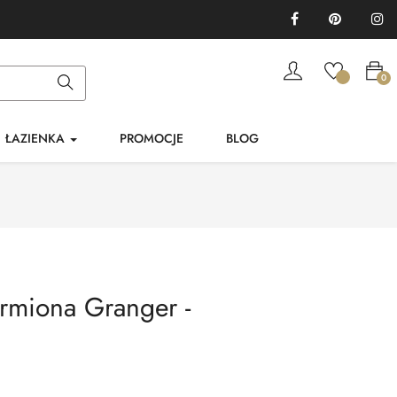
Facebook
Pinterest
In
0
ŁAZIENKA
PROMOCJE
BLOG
ermiona Granger -