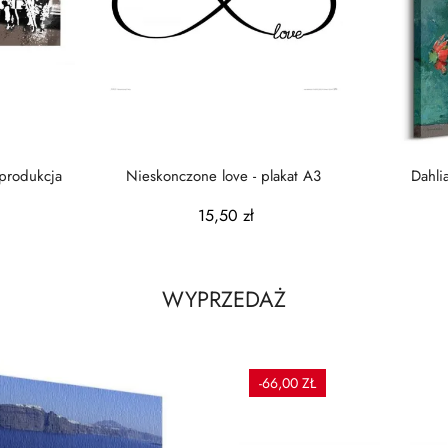
eprodukcja
Nieskonczone love - plakat A3
Dahli
15,50 zł
WYPRZEDAŻ
-66,00 ZŁ