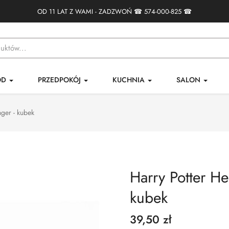
OD 11 LAT Z WAMI - ZADZWOŃ ☎
574-000-825
☎
ÓD
PRZEDPOKÓJ
KUCHNIA
SALON
ger - kubek
Harry Potter H
kubek
39,50 zł