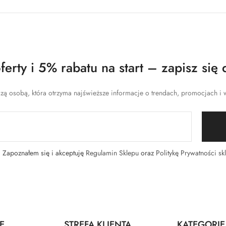
erty i 5% rabatu na start – zapisz się 
zą osobą, która otrzyma najświeższe informacje o trendach, promocjach i w
Zapoznałem się i akceptuję
Regulamin Sklepu
oraz
Politykę Prywatności sk
E
STREFA KLIENTA
KATEGORIE