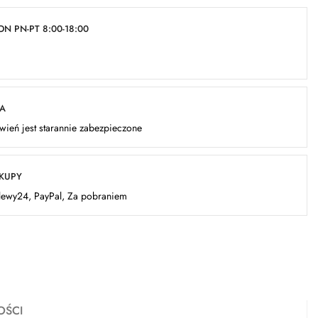
N PN-PT 8:00-18:00
KA
ień jest starannie zabezpieczone
AKUPY
elewy24, PayPal, Za pobraniem
OŚCI