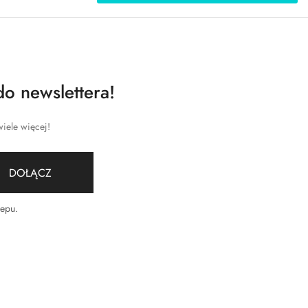
do newslettera!
iele więcej!
DOŁĄCZ
lepu
.