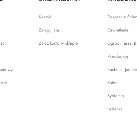
Koszyk
Dekoracje Ście
Zaloguj się
Oświetlenie
ości
Załóż konto w sklepie
Ogród, Taras, B
Przedpokój
 umowy
Kuchnia - Jadaln
ości
Salon
Sypialnia
Łazienka