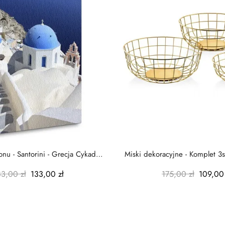
nu - Santorini - Grecja Cykady
Miski dekoracyjne - Komplet 3s
-...
-...
83,00 zł
133,00 zł
175,00 zł
109,00 