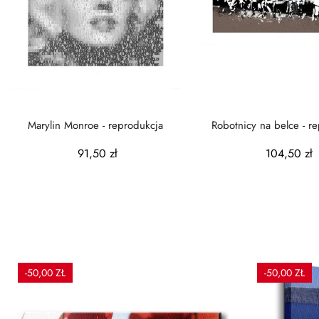
Marylin Monroe - reprodukcja
Robotnicy na belce - r
91,50 zł
104,50 zł
-50,00 ZŁ
-50,00 ZŁ