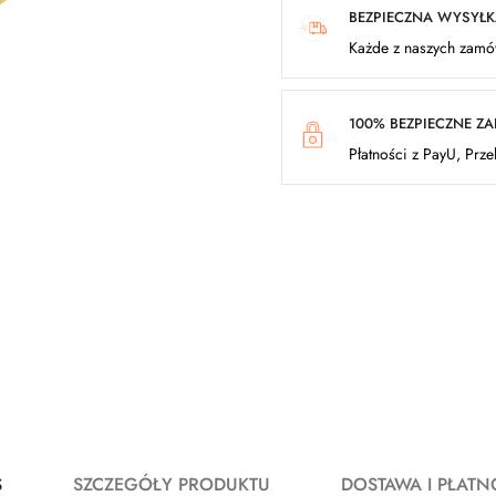
BEZPIECZNA WYSYŁ
Każde z naszych zamów
100% BEZPIECZNE Z
Płatności z PayU, Prz
S
SZCZEGÓŁY PRODUKTU
DOSTAWA I PŁATN