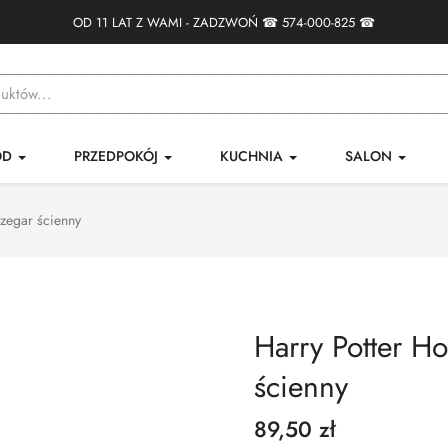
OD 11 LAT Z WAMI - ZADZWOŃ ☎
574-000-825
☎
ÓD
PRZEDPOKÓJ
KUCHNIA
SALON
 zegar ścienny
Harry Potter Ho
ścienny
89,50 zł