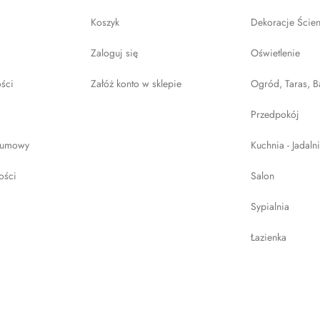
Koszyk
Dekoracje Ście
Zaloguj się
Oświetlenie
ości
Załóż konto w sklepie
Ogród, Taras, B
Przedpokój
 umowy
Kuchnia - Jadaln
ości
Salon
Sypialnia
Łazienka