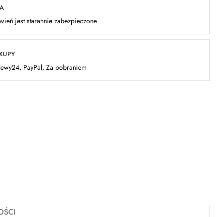
KA
ień jest starannie zabezpieczone
AKUPY
elewy24, PayPal, Za pobraniem
OŚCI