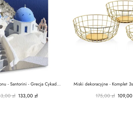
nu - Santorini - Grecja Cykady
Miski dekoracyjne - Komplet 3s
-...
-...
83,00 zł
133,00 zł
175,00 zł
109,00 