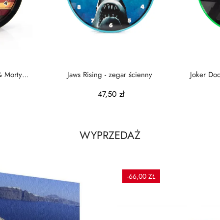
 & Morty
Jaws Rising - zegar ścienny
Joker Do
47,50 zł
WYPRZEDAŻ
-66,00 ZŁ