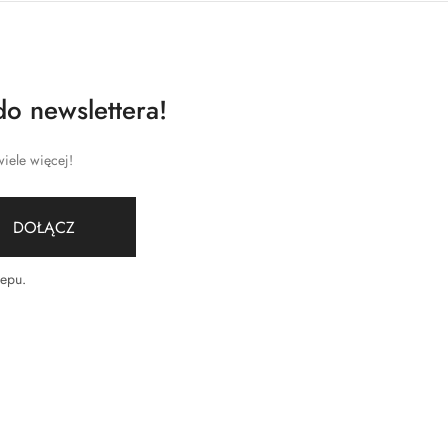
do newslettera!
iele więcej!
DOŁĄCZ
lepu
.