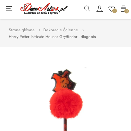
Toggle
☰
0
navigation
Strona główna
Dekoracje Ścienne
Harry Potter Intricate Houses Gryffindor - długopis