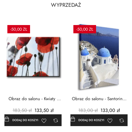
WYPRZEDAŻ
-50,00 ZŁ
-50,00 ZŁ
Obraz do salonu - Kwiaty -
Obraz do salonu - Santorini -
Czerwone maki -...
Grecja Cykady -...
183,50 zł
133,50 zł
183,00 zł
133,00 zł
DODAJ DO KOSZYKA
DODAJ DO KOSZYKA