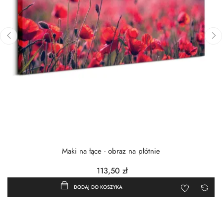
‹
›
Maki na łące - obraz na płótnie
113,50 zł
DODAJ DO KOSZYKA