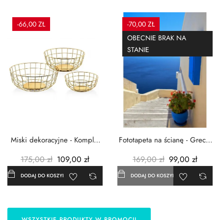
-66,00 ZŁ
-70,00 ZŁ
OBECNIE BRAK NA
STANIE
Miski dekoracyjne - Komplet
Fototapeta na ścianę - Grecja
3szt. - Metalowe -...
- 183x254 cm
175,00 zł
109,00 zł
169,00 zł
99,00 zł
DODAJ DO KOSZYKA
DODAJ DO KOSZYKA
WSZYSTKIE PRODUKTY W PROMOCJI