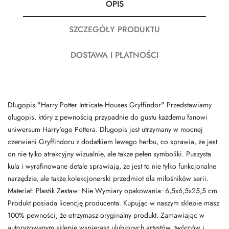
OPIS
SZCZEGÓŁY PRODUKTU
DOSTAWA I PŁATNOŚCI
Długopis "Harry Potter Intricate Houses Gryffindor" Przedstawiamy
długopis, który z pewnością przypadnie do gustu każdemu fanowi
uniwersum Harry'ego Pottera. Długopis jest utrzymany w mocnej
czerwieni Gryffindoru z dodatkiem lewego herbu, co sprawia, że jest
on nie tylko atrakcyjny wizualnie, ale także pełen symboliki. Puszysta
kula i wyrafinowane detale sprawiają, że jest to nie tylko funkcjonalne
narzędzie, ale także kolekcjonerski przedmiot dla miłośników serii.
Materiał: Plastik Zestaw: Nie Wymiary opakowania: 6,5x6,5x25,5 cm
Produkt posiada licencję producenta. Kupując w naszym sklepie masz
100% pewności, że otrzymasz oryginalny produkt. Zamawiając w
autoryzowanym sklepie wspierasz ulubionych artystów, twórców i