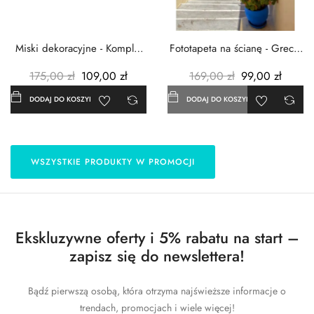
Miski dekoracyjne - Komplet
Fototapeta na ścianę - Grecja
3szt. - Metalowe -...
- 183x254 cm
175,00 zł
109,00 zł
169,00 zł
99,00 zł
DODAJ DO KOSZYKA
DODAJ DO KOSZYKA
WSZYSTKIE PRODUKTY W PROMOCJI
Ekskluzywne oferty i 5% rabatu na start –
zapisz się do newslettera!
Bądź pierwszą osobą, która otrzyma najświeższe informacje o
trendach, promocjach i wiele więcej!