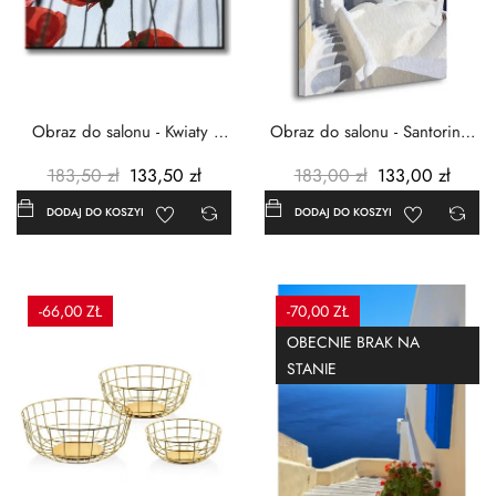
Obraz do salonu - Kwiaty -
Obraz do salonu - Santorini -
Czerwone maki -...
Grecja Cykady -...
183,50 zł
133,50 zł
183,00 zł
133,00 zł
DODAJ DO KOSZYKA
DODAJ DO KOSZYKA
-66,00 ZŁ
-70,00 ZŁ
OBECNIE BRAK NA
STANIE