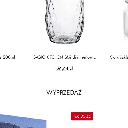
a 200ml
BASIC KITCHEN Słój diamentowy
Słoik szkl
10,5x17xh26,2cm
26,64 zł
WYPRZEDAŻ
-66,00 ZŁ