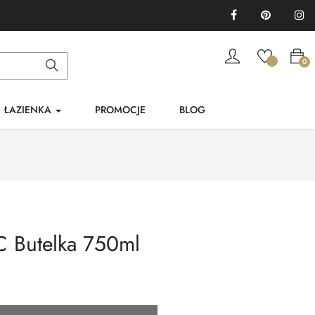
Facebook
Pinterest
In
0
ŁAZIENKA
PROMOCJE
BLOG
C Butelka 750ml