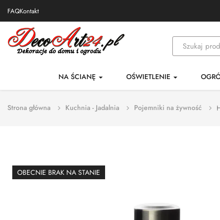
FAQ
Kontakt
NA ŚCIANĘ
OŚWIETLENIE
OGR
Strona główna
Kuchnia - Jadalnia
Pojemniki na żywność
H
OBECNIE BRAK NA STANIE