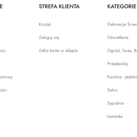
E
STREFA KLIENTA
KATEGORIE
Koszyk
Dekoracje Ście
Zaloguj się
Oświetlenie
ości
Załóż konto w sklepie
Ogród, Taras, B
Przedpokój
 umowy
Kuchnia - Jadaln
ości
Salon
Sypialnia
Łazienka