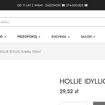
OD 11 LAT Z WAMI - ZADZWOŃ ☎
574-000-825
☎
ÓD
PRZEDPOKÓJ
KUCHNIA
SALON
OLLIE IDYLLIC Butelka 750ml
HOLLIE IDYLLI
29,52 zł