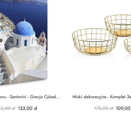
nu - Santorini - Grecja Cykady
Miski dekoracyjne - Komplet 3s
-...
-...
83,00 zł
133,00 zł
175,00 zł
109,00 