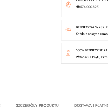
ZAMÓW PRZEZ TELEFO
☎
574-000-825
BEZPIECZNA WYSYŁ
Każde z naszych zamów
100% BEZPIECZNE Z
Płatności z PayU, Prz
S
SZCZEGÓŁY PRODUKTU
DOSTAWA I PŁATN