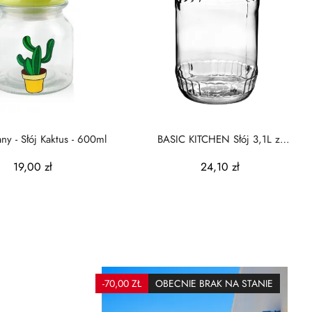
any - Słój Kaktus - 600ml
BASIC KITCHEN Słój 3,1L z
uchwytem 15xh26,5cm
19,00 zł
24,10 zł
-70,00 ZŁ
OBECNIE BRAK NA STANIE