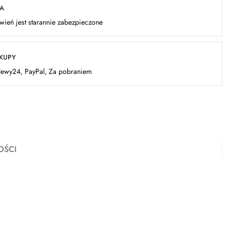
KA
ień jest starannie zabezpieczone
AKUPY
elewy24, PayPal, Za pobraniem
OŚCI