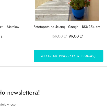
zt. - Metalowe
Fototapeta na ścianę - Grecja - 183x254 cm
zł
169,00 zł
99,00 zł
WSZYSTKIE PRODUKTY W PROMOCJI
do newslettera!
iele więcej!