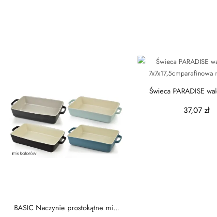
Świeca PARADISE wal
7x7x17,5cmparafino
37,07 zł
BASIC Naczynie prostokątne mix