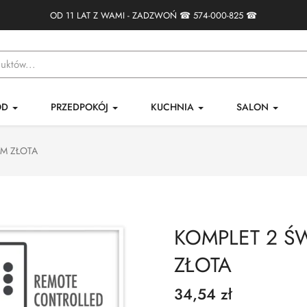
OD 11 LAT Z WAMI - ZADZWOŃ ☎
574-000-825
☎
ÓD
PRZEDPOKÓJ
KUCHNIA
SALON
CM ZŁOTA
KOMPLET 2 Ś
ZŁOTA
34,54 zł