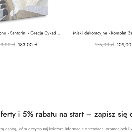
nu - Santorini - Grecja Cykady
Miski dekoracyjne - Komplet 3s
-...
-...
83,00 zł
133,00 zł
175,00 zł
109,00 
erty i 5% rabatu na start – zapisz się 
zą osobą, która otrzyma najświeższe informacje o trendach, promocjach i w