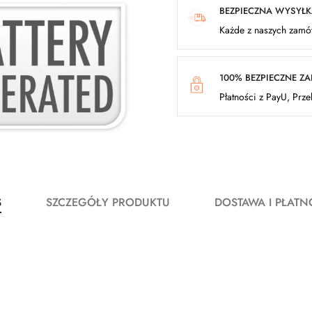
BEZPIECZNA WYSYŁ
Każde z naszych zamów
100% BEZPIECZNE Z
Płatności z PayU, Prz
S
SZCZEGÓŁY PRODUKTU
DOSTAWA I PŁATN