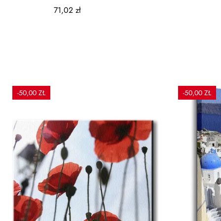
kolorów30x19cm
71,02 zł
-50,00 ZŁ
-50,00 ZŁ