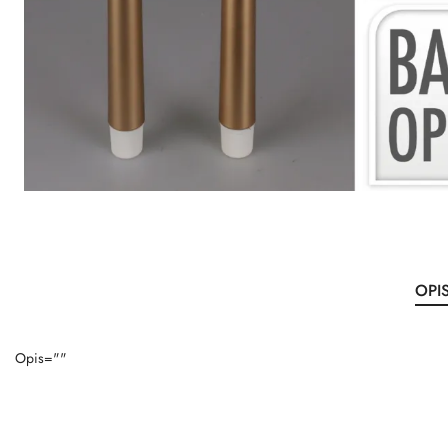
OPI
Opis=""