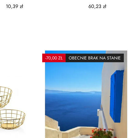
a12,6x6x5,6cm 350ml
Sx2:19x17cm
10,39 zł
60,23 zł
-70,00 ZŁ
OBECNIE BRAK NA STANIE