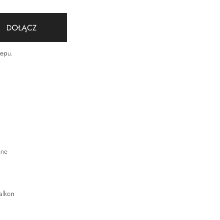
DOŁĄCZ
lepu
.
nne
alkon