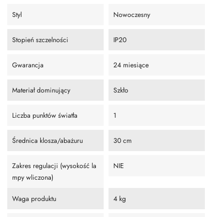
Styl
Nowoczesny
Stopień szczelności
IP20
Gwarancja
24 miesiące
Materiał dominujący
Szkło
Liczba punktów światła
1
Średnica klosza/abażuru
30 cm
Zakres regulacji (wysokość la
NIE
mpy wliczona)
Waga produktu
4 kg