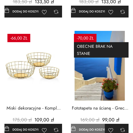
183,50 zł
133,50 zł
183,00 zł
133,00 zł
DODAJ DO KOSZYKA
DODAJ DO KOSZYKA
-66,00 ZŁ
-70,00 ZŁ
OBECNIE BRAK NA
STANIE
Miski dekoracyjne - Komplet
Fototapeta na ścianę - Grecja
3szt. - Metalowe -...
- 183x254 cm
175,00 zł
109,00 zł
169,00 zł
99,00 zł
DODAJ DO KOSZYKA
DODAJ DO KOSZYKA