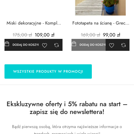
Miski dekoracyjne - Komplet
Fototapeta na ścianę - Grecja
3szt. - Metalowe -...
- 183x254 cm
175,00 zł
109,00 zł
169,00 zł
99,00 zł
DODAJ DO KOSZYKA
DODAJ DO KOSZYKA
WSZYSTKIE PRODUKTY W PROMOCJI
Ekskluzywne oferty i 5% rabatu na start –
zapisz się do newslettera!
Bądź pierwszą osobą, która otrzyma najświeższe informacje o
trendach, promocjach i wiele więcej!