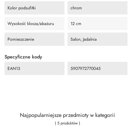
Kolor podsufitki
chrom
Wysokość klosza/abażuru
12 cm
Pomieszczenie
Salon, Jadalnia
Specyficzne kody
EAN13
5907972770045
Najpopularniejsze przedmioty w kategorii
( 5 produktów )