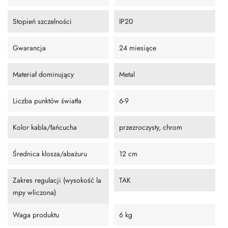
Stopień szczelności
IP20
Gwarancja
24 miesiące
Materiał dominujący
Metal
Liczba punktów światła
6-9
Kolor kabla/łańcucha
przezroczysty, chrom
Średnica klosza/abażuru
12 cm
Zakres regulacji (wysokość la
TAK
mpy wliczona)
Waga produktu
6 kg