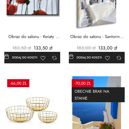
Obraz do salonu - Kwiaty -
Obraz do salonu - Santorini -
Czerwone maki -...
Grecja Cykady -...
183,50 zł
133,50 zł
183,00 zł
133,00 zł
DODAJ DO KOSZYKA
DODAJ DO KOSZYKA
-66,00 ZŁ
-70,00 ZŁ
OBECNIE BRAK NA
STANIE