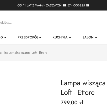
OD 11 LAT Z WAMI - ZADZWOŃ ☎
574-000-825
☎
ÓD
PRZEDPOKÓJ
KUCHNIA
SALON
- Industrialna czarna Loft - Ettore
Lampa wisząca -
Loft - Ettore
799,00 zł