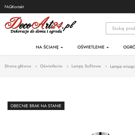
FAQ
Kontakt
NA ŚCIANĘ
OŚWIETLENIE
OGR
Strona główna
Oświetlenie
Lampy Sufitowe
Lampa wisząca 
OBECNIE BRAK NA STANIE