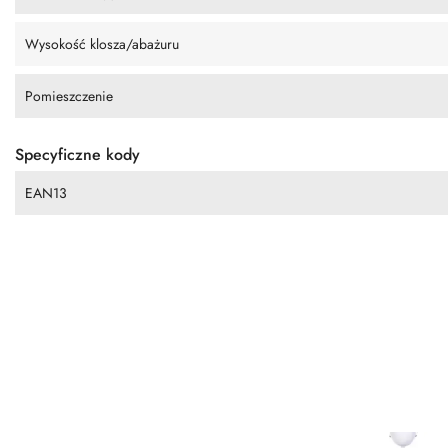
Wysokość klosza/abażuru
Pomieszczenie
Specyficzne kody
EAN13