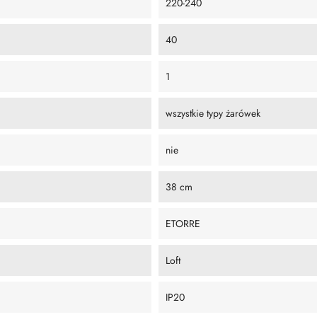
220-240
40
1
wszystkie typy żarówek
nie
38 cm
ETORRE
Loft
IP20