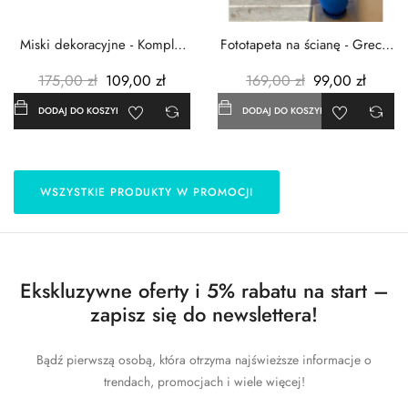
Miski dekoracyjne - Komplet
Fototapeta na ścianę - Grecja
3szt. - Metalowe -...
- 183x254 cm
175,00 zł
109,00 zł
169,00 zł
99,00 zł
DODAJ DO KOSZYKA
DODAJ DO KOSZYKA
WSZYSTKIE PRODUKTY W PROMOCJI
Ekskluzywne oferty i 5% rabatu na start –
zapisz się do newslettera!
Bądź pierwszą osobą, która otrzyma najświeższe informacje o
trendach, promocjach i wiele więcej!