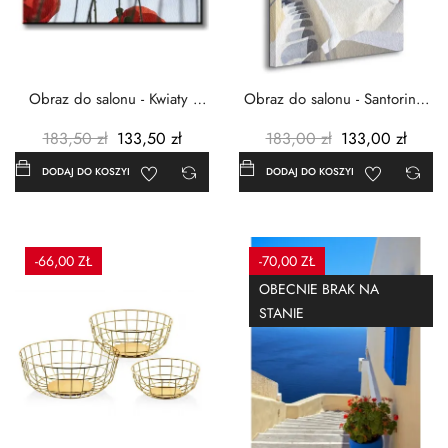
Obraz do salonu - Kwiaty -
Obraz do salonu - Santorini -
Czerwone maki -...
Grecja Cykady -...
183,50 zł
133,50 zł
183,00 zł
133,00 zł
DODAJ DO KOSZYKA
DODAJ DO KOSZYKA
-66,00 ZŁ
-70,00 ZŁ
OBECNIE BRAK NA
STANIE