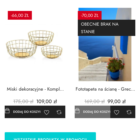
-66,00 ZŁ
-70,00 ZŁ
OBECNIE BRAK NA
STANIE
Miski dekoracyjne - Komplet
Fototapeta na ścianę - Grecja
3szt. - Metalowe -...
- 183x254 cm
175,00 zł
109,00 zł
169,00 zł
99,00 zł
DODAJ DO KOSZYKA
DODAJ DO KOSZYKA
WSZYSTKIE PRODUKTY W PROMOCJI