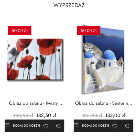
WYPRZEDAŻ
-50,00 ZŁ
-50,00 ZŁ
Obraz do salonu - Kwiaty -
Obraz do salonu - Santorini -
Czerwone maki -...
Grecja Cykady -...
183,50 zł
133,50 zł
183,00 zł
133,00 zł
DODAJ DO KOSZYKA
DODAJ DO KOSZYKA