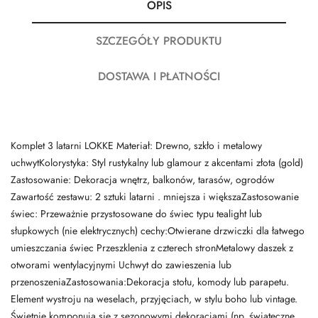
OPIS
SZCZEGÓŁY PRODUKTU
DOSTAWA I PŁATNOŚCI
Komplet 3 latarni LOKKE Materiał: Drewno, szkło i metalowy
uchwytKolorystyka: Styl rustykalny lub glamour z akcentami złota (gold)
Zastosowanie: Dekoracja wnętrz, balkonów, tarasów, ogrodów
Zawartość zestawu: 2 sztuki latarni . mniejsza i większaZastosowanie
świec: Przeważnie przystosowane do świec typu tealight lub
słupkowych (nie elektrycznych) cechy:Otwierane drzwiczki dla łatwego
umieszczania świec Przeszklenia z czterech stronMetalowy daszek z
otworami wentylacyjnymi Uchwyt do zawieszenia lub
przenoszeniaZastosowania:Dekoracja stołu, komody lub parapetu.
Element wystroju na weselach, przyjęciach, w stylu boho lub vintage.
Świetnie komponują się z sezonowymi dekoracjami (np. świąteczne,