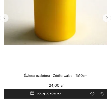
‹
›
Świeca ozdobna - Żóółta walec - 7x10cm
24,00 zł
DODAJ DO KOSZYKA