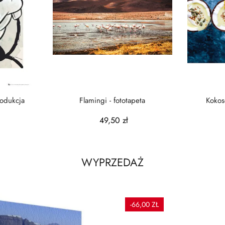
ng - reprodukcja
Flamingi - fototapeta
Kokos
49,50 zł
WYPRZEDAŻ
-66,00 ZŁ