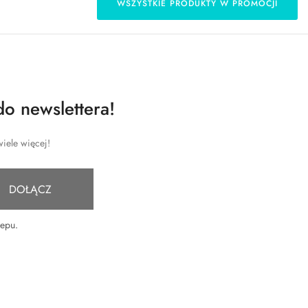
WSZYSTKIE PRODUKTY W PROMOCJI
do newslettera!
iele więcej!
DOŁĄCZ
lepu
.