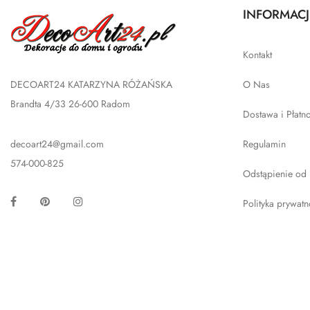
INFORMACJ
Kontakt
DECOART24 KATARZYNA RÓŻAŃSKA
O Nas
Brandta 4/33 26-600 Radom
Dostawa i Płatn
decoart24@gmail.com
Regulamin
574-000-825
Odstąpienie od
Facebook
Pinterest
Instagram
Polityka prywatn