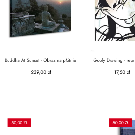
Buddha At Sunset - Obraz na płótnie
Goofy Drawi
239,00 zł
17,50 zł
-50,00 ZŁ
-50,00 ZŁ