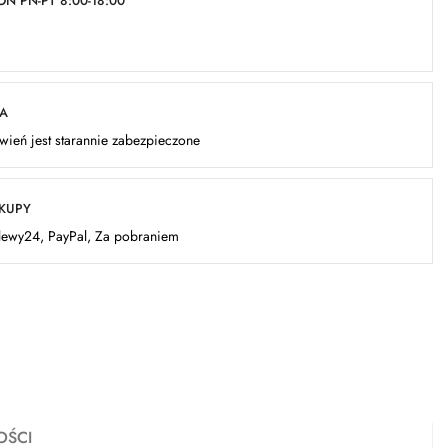
N PN-PT 8:00-18:00
KA
ień jest starannie zabezpieczone
AKUPY
elewy24, PayPal, Za pobraniem
OŚCI