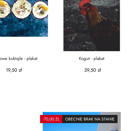
owe koktajle - plakat
Kogut - plakat
19,50 zł
39,50 zł
-70,00 ZŁ
OBECNIE BRAK NA STANIE