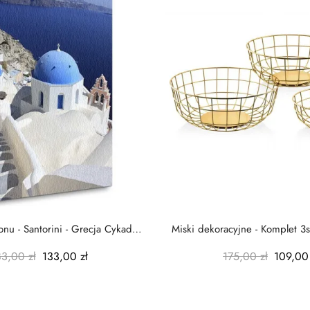
nu - Santorini - Grecja Cykady
Miski dekoracyjne - Komplet 3s
-...
-...
83,00 zł
133,00 zł
175,00 zł
109,00 