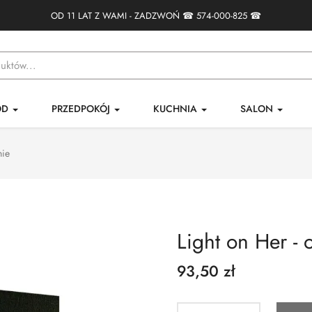
OD 11 LAT Z WAMI - ZADZWOŃ ☎
574-000-825
☎
ÓD
PRZEDPOKÓJ
KUCHNIA
SALON
nie
Light on Her - 
93,50 zł