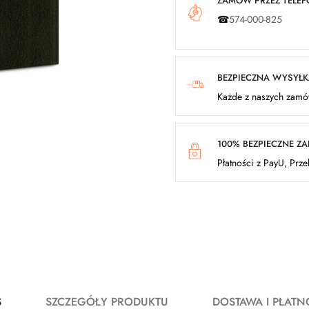
ZAMÓW PRZEZ TELEFO
☎
574-000-825
BEZPIECZNA WYSYŁ
Każde z naszych zamów
100% BEZPIECZNE Z
Płatności z PayU, Prz
S
SZCZEGÓŁY PRODUKTU
DOSTAWA I PŁATN