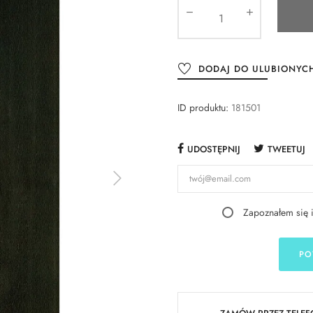
DODAJ DO ULUBIONYC
ID produktu:
181501
UDOSTĘPNIJ
TWEETUJ
Zapoznałem się 
PO