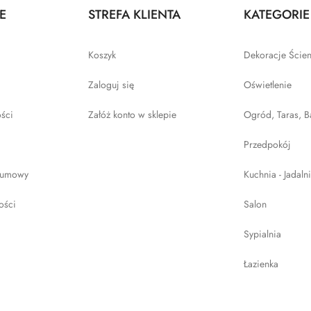
E
STREFA KLIENTA
KATEGORIE
Koszyk
Dekoracje Ście
Zaloguj się
Oświetlenie
ości
Załóż konto w sklepie
Ogród, Taras, B
Przedpokój
 umowy
Kuchnia - Jadaln
ości
Salon
Sypialnia
Łazienka