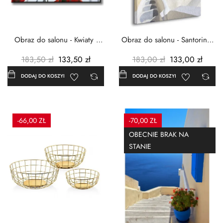
Obraz do salonu - Kwiaty -
Obraz do salonu - Santorini -
Czerwone maki -...
Grecja Cykady -...
183,50 zł
133,50 zł
183,00 zł
133,00 zł
DODAJ DO KOSZYKA
DODAJ DO KOSZYKA
-66,00 ZŁ
-70,00 ZŁ
OBECNIE BRAK NA
STANIE