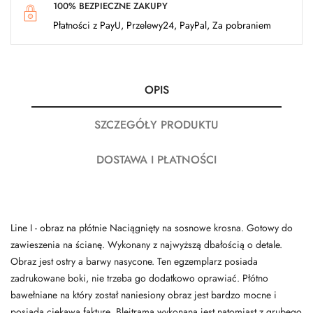
100% BEZPIECZNE ZAKUPY
Płatności z PayU, Przelewy24, PayPal, Za pobraniem
OPIS
SZCZEGÓŁY PRODUKTU
DOSTAWA I PŁATNOŚCI
Line I - obraz na płótnie Naciągnięty na sosnowe krosna. Gotowy do
zawieszenia na ścianę. Wykonany z najwyższą dbałością o detale.
Obraz jest ostry a barwy nasycone. Ten egzemplarz posiada
zadrukowane boki, nie trzeba go dodatkowo oprawiać. Płótno
bawełniane na który został naniesiony obraz jest bardzo mocne i
posiada ciekawą fakturę. Blejtrama wykonana jest natomiast z grubego