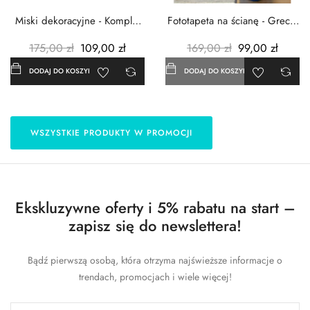
Miski dekoracyjne - Komplet
Fototapeta na ścianę - Grecja
3szt. - Metalowe -...
- 183x254 cm
175,00 zł
109,00 zł
169,00 zł
99,00 zł
DODAJ DO KOSZYKA
DODAJ DO KOSZYKA
WSZYSTKIE PRODUKTY W PROMOCJI
Ekskluzywne oferty i 5% rabatu na start –
zapisz się do newslettera!
Bądź pierwszą osobą, która otrzyma najświeższe informacje o
trendach, promocjach i wiele więcej!