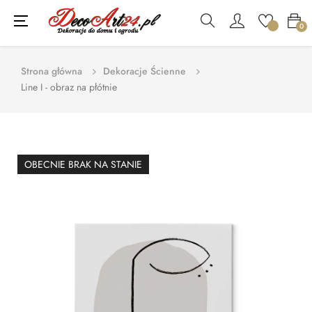
Toggle
☰
0
navigation
Strona główna
Dekoracje Ścienne
Line I - obraz na płótnie
OBECNIE BRAK NA STANIE